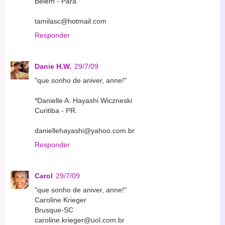
Belém - Pará
tamilasc@hotmail.com
Responder
Danie H.W.
29/7/09
"que sonho de aniver, anne!"
*Danielle A. Hayashi Wiczneski
Curitiba - PR.
daniellehayashi@yahoo.com.br
Responder
Carol
29/7/09
"que sonho de aniver, anne!"
Caroline Krieger
Brusque-SC
caroline.krieger@uol.com.br