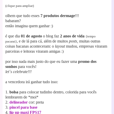
(clique para ampliar)
olhem que tudo esses
7 produtos dermage
!!!
babaram?
então imagina quem ganhar :)
é que dia
01 de agosto
o blog faz
2 anos de vida
{tempo
, e de lá para cá, além de muitos
posts,
muitas outras
pacarai}
coisas bacanas aconteceram: o
layout
mudou, empresas viraram
parceiras e leitoras viraram amigas :)
por isso nada mais justo do que eu fazer uma
promo dos
sonhos
para vocês!
let´s celebrate!!!
a vencedora irá ganhar tudo isso:
1.
bolsa
para colocar tudinho dentro, colorida para vocês
lembrarem de *moi*
2.
delineador
cor: preta
3.
pincel para base
4.
lip up maxi FPS17