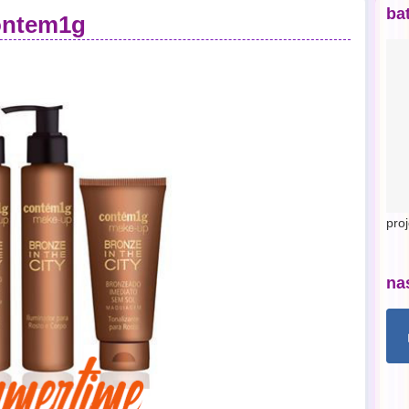
ba
contem1g
pro
na