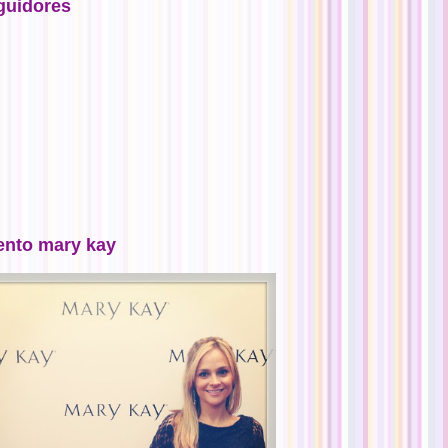
guidores
ento mary kay