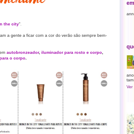
em
ann
n the city
".
am a gente a ficar com a cor do verão são sempre bem-
qu
 tem
autobronzeador
,
iluminador para rosto e corpo
,
 para o corpo
.
ano
tam
Ver