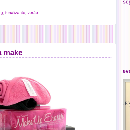
se
1g
,
tonalizante
,
verão
a make
ev