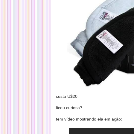
custa U$20.
ficou curiosa?
tem vídeo
mostrando ela em aç
ão: