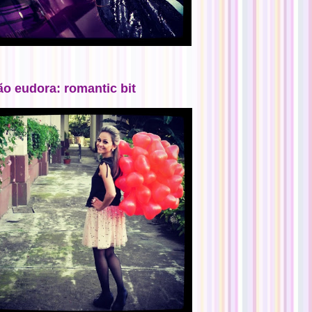
ão eudora: romantic bit