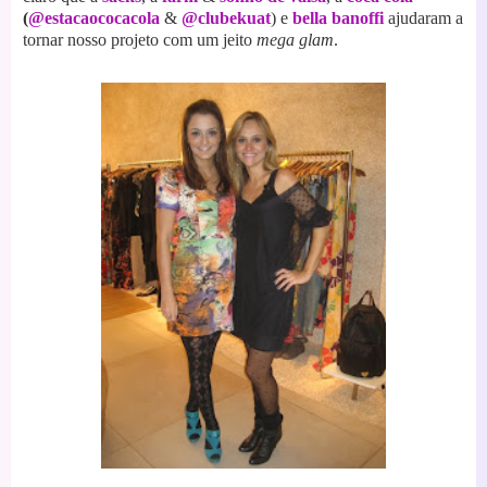
(
@estacaococacola
&
@clubekuat
)
e
bella banoffi
ajudaram a
tornar nosso projeto com um jeito
mega glam
.