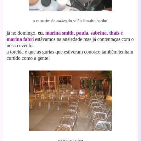
o camarim de
makes
do salão é muito bapho!
já no domingo,
eu,
marina smith
,
paula
,
sabrina, thaís e
marina fabri
estávamos na ansiedade mas já conte
ntaças com o
nosso evento.
a torcida é que as gurias que estiveram conosco tamb
ém tenham
curtido como a gente!
na expectativa