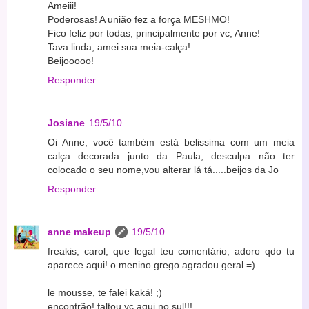
Ameiii!
Poderosas! A união fez a força MESHMO!
Fico feliz por todas, principalmente por vc, Anne!
Tava linda, amei sua meia-calça!
Beijooooo!
Responder
Josiane
19/5/10
Oi Anne, você também está belissima com um meia
calça decorada junto da Paula, desculpa não ter
colocado o seu nome,vou alterar lá tá.....beijos da Jo
Responder
anne makeup
19/5/10
freakis, carol, que legal teu comentário, adoro qdo tu
aparece aqui! o menino grego agradou geral =)
le mousse, te falei kaká! ;)
encontrão! faltou vc aqui no sul!!!