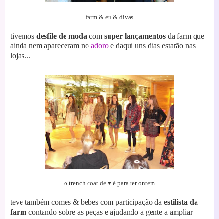
farm & eu & divas
tivemos
desfile de moda
com
super lançamentos
da farm qu
e
ain
da nem apareceram no
adoro
e daqui uns dias estarão nas
lojas...
o trench coat de ♥
é para ter ontem
teve também comes & bebes com participação da
estilista da
farm
c
ontando sobre as peças e ajudando a gente a ampliar