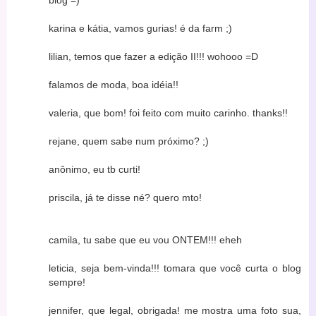
blog =)
karina e kátia, vamos gurias! é da farm ;)
lilian, temos que fazer a edição II!!! wohooo =D
falamos de moda, boa idéia!!
valeria, que bom! foi feito com muito carinho. thanks!!
rejane, quem sabe num próximo? ;)
anônimo, eu tb curti!
priscila, já te disse né? quero mto!
camila, tu sabe que eu vou ONTEM!!! eheh
leticia, seja bem-vinda!!! tomara que você curta o blog
sempre!
jennifer, que legal, obrigada! me mostra uma foto sua,