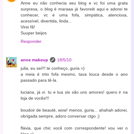
Anne eu não conhecia seu blog e vc foi uma grata
surpresa, o blog é maraaa já favoreiti aqui e adorei te
conhecer, vc é uma fofa, simpática, atenciosa,
acessível, divertida, linda...
Virei fã!
Suuper beijos
Responder
anne makeup
18/5/10
julia, eu sei!!! te conheço, guria =)
a meia é mto fofa mesmo, tava louca desde o ano
passado para tê-la.
luciana, já vi. tu e tua sis são uns amores! quero ir na
loja de vocês!!!
boudoir de beauté, wow! menos, guria... ahahah adorei,
obrigada sempre, adoro conversar ctgo ;)
flávia, que chic você com correspondente! vou ver o