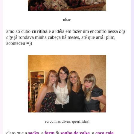
nhac
amo ao cubo
curitiba
e a idéia em fazer um encontro nessa
big
city
já rondava minha cabeça há meses, até que arrá! plim,
aconteceu =))
eu com as divas, queriiidas!
claro que a
sacks
, a
farm
&
sonho de valsa
, a
coca cola