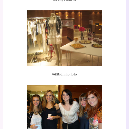
vest
idinho fofo