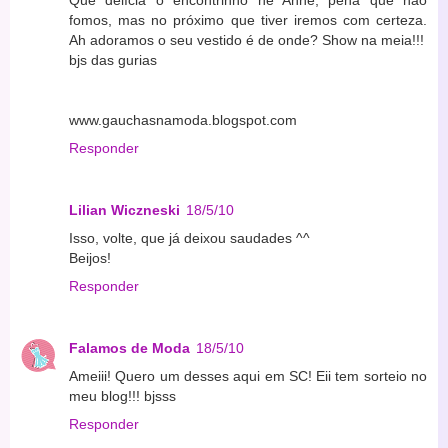
Que delícia o encontrinho né Anne, pena que não
fomos, mas no próximo que tiver iremos com certeza.
Ah adoramos o seu vestido é de onde? Show na meia!!!
bjs das gurias
www.gauchasnamoda.blogspot.com
Responder
Lilian Wiczneski
18/5/10
Isso, volte, que já deixou saudades ^^
Beijos!
Responder
Falamos de Moda
18/5/10
Ameiii! Quero um desses aqui em SC! Eii tem sorteio no
meu blog!!! bjsss
Responder