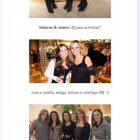
leitoras & sisters
! dá para acreditar?
com a camila, amiga, leitora e coléééga SM =)