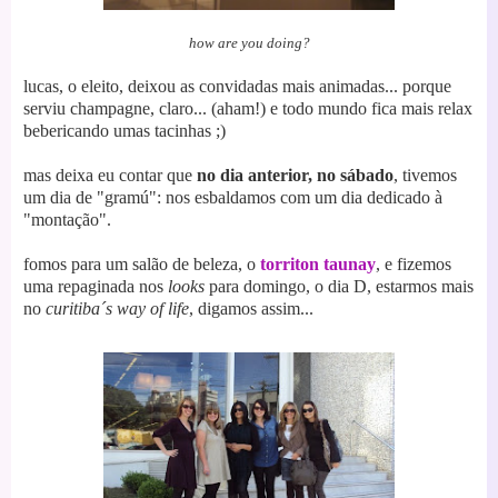
how are you doing?
lucas, o eleito, deixou as convidadas mais animadas... porque
serviu champagne, claro...
(aham!)
e todo mundo fica mais relax
bebericando umas tacinhas ;)
mas deixa eu contar que
no dia anterior, no sábado
, tivemos
um dia
de "gramú": nos esbaldamos com um dia dedica
do
à
"m
ontação".
fomos para um salão de beleza, o
torriton taunay
, e fizemos
uma repaginada nos
looks
para domingo, o dia D, estarmos mais
no
curitiba´s way of life
, digamos assim...