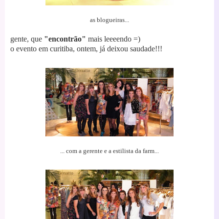
as blogueiras...
gente, que
"encontrão"
mais leeeendo =)
o evento em curitiba, ontem, já deixou saudade!!!
... com a gerente e a estilista da farm...