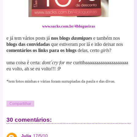
www.sacks.com.br/4blogueiras
e já tem vários posts já
nos blogs
dasmigues
e também nos
blogs das convidadas
que estiveram por lá e irão deixar nos
comentários os links para os blogs
delas, certo
girls
?
uma coisa é certa:
dont´cry for me
curitibaaaaaaaaaaaaaaaaaaaa
eu volto, ah se eu volto!!!
:P
*tem fotos minhas e várias foram surrupiadas da paula e das divas.
Compartilhar
30 comentários:
Julia
17/5/10