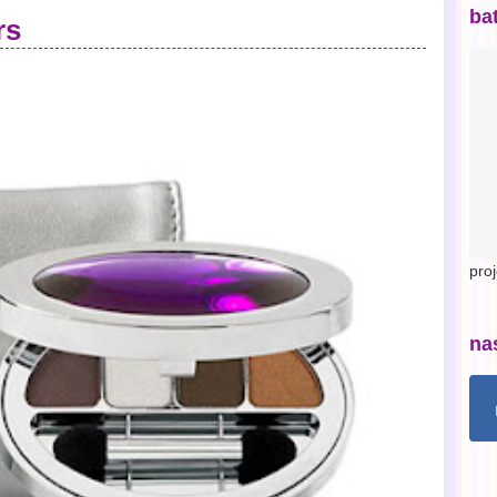
ba
rs
pro
na