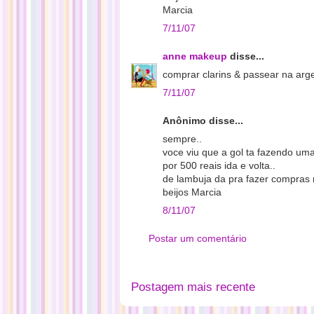
Marcia
7/11/07
anne makeup
disse...
comprar clarins & passear na arg
7/11/07
Anônimo disse...
sempre..
voce viu que a gol ta fazendo um
por 500 reais ida e volta..
de lambuja da pra fazer compras n
beijos Marcia
8/11/07
Postar um comentário
Postagem mais recente