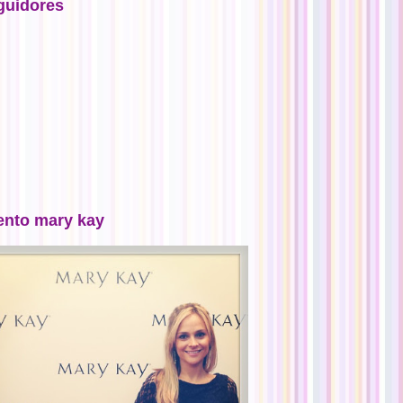
guidores
ento mary kay