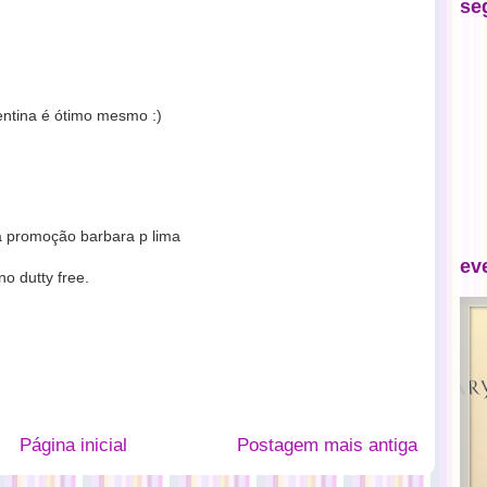
se
entina é ótimo mesmo :)
a promoção barbara p lima
ev
o dutty free.
Página inicial
Postagem mais antiga