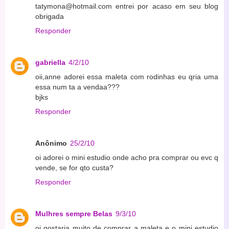
tatymona@hotmail.com entrei por acaso em seu blog
obrigada
Responder
gabriella
4/2/10
oii,anne adorei essa maleta com rodinhas eu qria uma
essa num ta a vendaa???
bjks
Responder
Anônimo
25/2/10
oi adorei o mini estudio onde acho pra comprar ou evc q
vende, se for qto custa?
Responder
Mulhres sempre Belas
9/3/10
oi gostaria muito de comprar a maleta e o mini estudio