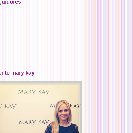
guidores
ento mary kay