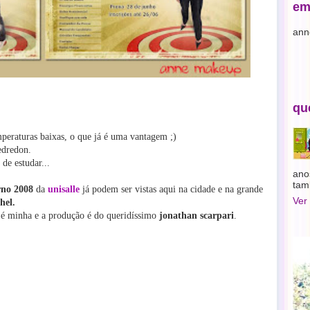
em
ann
qu
eraturas baixas, o que já é uma vantagem ;)
edredon.
de estudar...
ano
tam
rno 2008
da
unisalle
já podem ser vistas aqui na cidade e na grande
Ver
hel.
r
é minha e a produção é do queridíssimo
jonathan scarpari
.