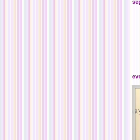
se
ev