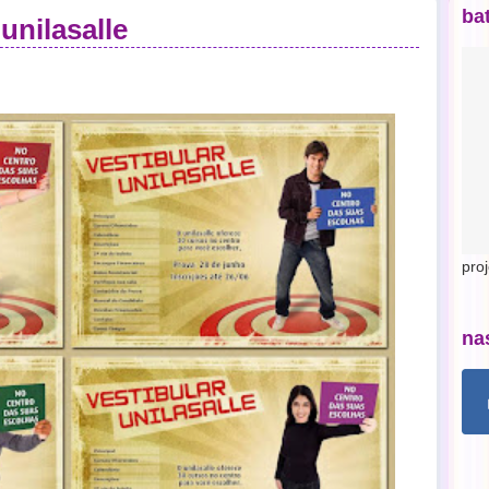
ba
unilasalle
pro
na