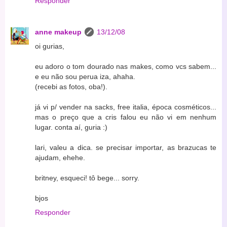
Responder
anne makeup
13/12/08
oi gurias,
eu adoro o tom dourado nas makes, como vcs sabem...
e eu não sou perua iza, ahaha.
(recebi as fotos, oba!).
já vi p/ vender na sacks, free italia, época cosméticos...
mas o preço que a cris falou eu não vi em nenhum
lugar. conta aí, guria :)
lari, valeu a dica. se precisar importar, as brazucas te
ajudam, ehehe.
britney, esqueci! tô bege... sorry.
bjos
Responder