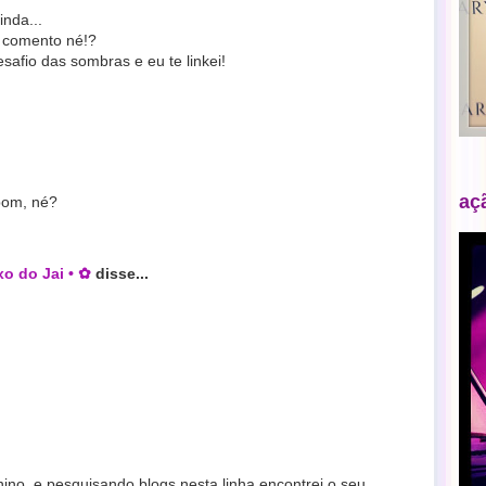
nda...
 comento né!?
fio das sombras e eu te linkei!
aç
bom, né?
o do Jai • ✿
disse...
nino, e pesquisando blogs nesta linha encontrei o seu.