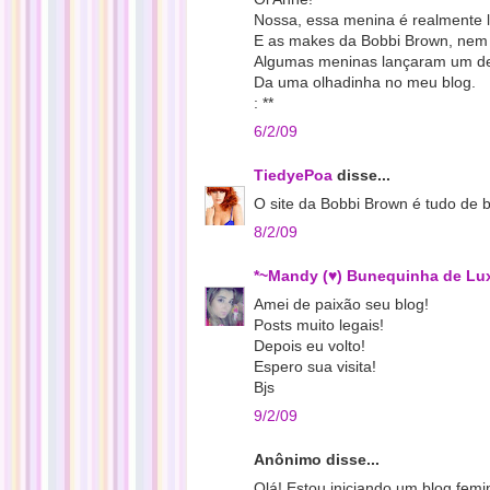
Nossa, essa menina é realmente li
E as makes da Bobbi Brown, nem
Algumas meninas lançaram um desa
Da uma olhadinha no meu blog.
: **
6/2/09
TiedyePoa
disse...
O site da Bobbi Brown é tudo de 
8/2/09
*~Mandy (♥) Bunequinha de Lux
Amei de paixão seu blog!
Posts muito legais!
Depois eu volto!
Espero sua visita!
Bjs
9/2/09
Anônimo disse...
Olá! Estou iniciando um blog femi