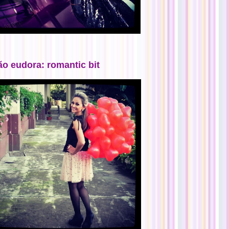
ão eudora: romantic bit