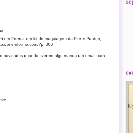
se
e...
Pri em Forma: um kit de maquiagem da Pierre Pardon,
ttp://priemforma.com/?p=308
de novidades quando tiverem algo manda um email para
ev
ake..