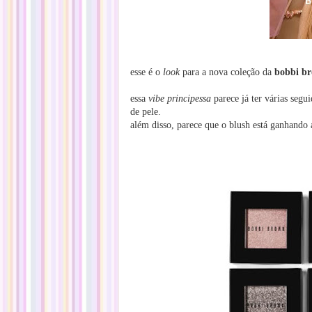
esse é o
look
para a nova coleção da
bobbi b
essa
vibe principessa
parece já ter várias segu
de pele.
além disso, parece que o blush está ganhand