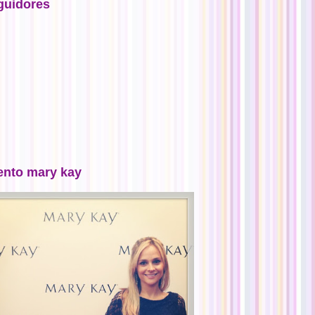
guidores
ento mary kay