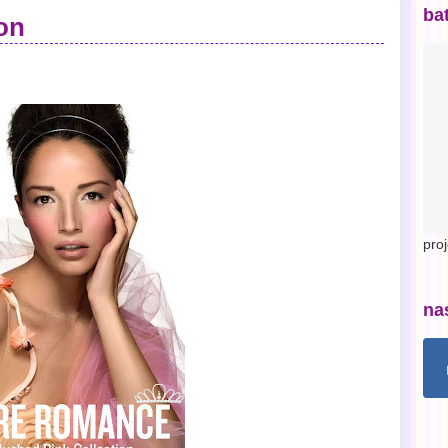
ba
ion
pro
na