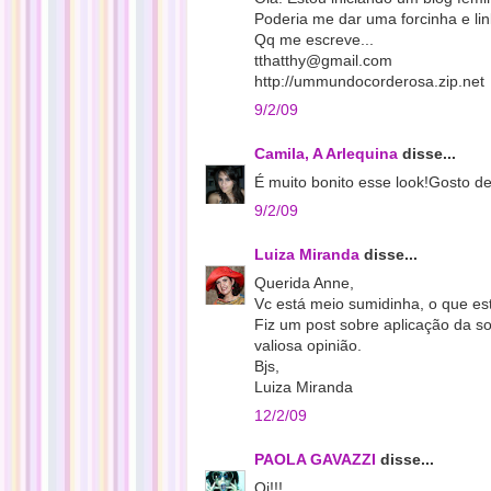
Poderia me dar uma forcinha e link
Qq me escreve...
tthatthy@gmail.com
http://ummundocorderosa.zip.net
9/2/09
Camila, A Arlequina
disse...
É muito bonito esse look!Gosto d
9/2/09
Luiza Miranda
disse...
Querida Anne,
Vc está meio sumidinha, o que es
Fiz um post sobre aplicação da s
valiosa opinião.
Bjs,
Luiza Miranda
12/2/09
PAOLA GAVAZZI
disse...
Oi!!!