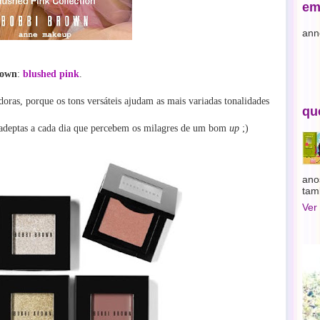
em
ann
rown
:
blushed pink
.
idoras, porque os tons versáteis ajudam as mais variadas tonalidades
qu
o adeptas a cada dia que percebem os milagres de um bom
up
;)
ano
tam
Ver