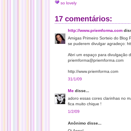
so lovely
17 comentários:
http://www.priemforma.com
diss
Amigas Primeiro Sorteio do Blog 
se puderem divulgar agradeço: h
Abri um espaço para divulgação 
priemforma@priemforma.com
http://www.priemforma.com
31/1/09
Me
disse...
adoro essas cores clarinhas no m
fica muito chique !
1/2/09
Anônimo disse...
Oi Anne!