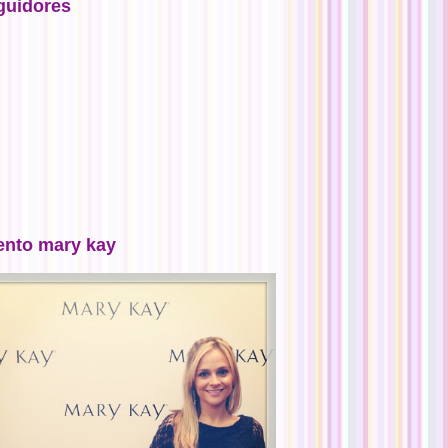
guidores
ento mary kay