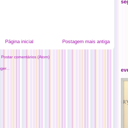
se
Página inicial
Postagem mais antiga
:
Postar comentários (Atom)
ev