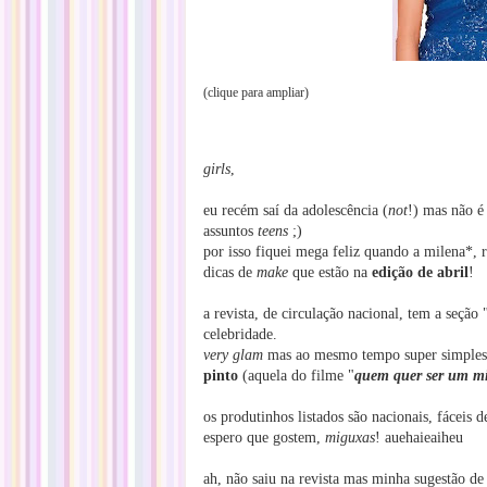
(clique para ampliar)
girls
,
eu recém saí da adolescência (
not
!) mas não é 
assuntos
teens
;)
por isso fiquei mega feliz quando a milena*, 
dicas de
make
que estão na
edição de abril
!
a revista, de circulação nacional, tem a seçã
celebridade.
very glam
mas ao mesmo tempo super simples, 
pinto
(aquela do filme "
quem quer ser um mi
os produtinhos listados são nacionais, fáceis
espero que gostem,
miguxas
! auehaieaiheu
ah, não saiu na revista mas minha sugestão de 