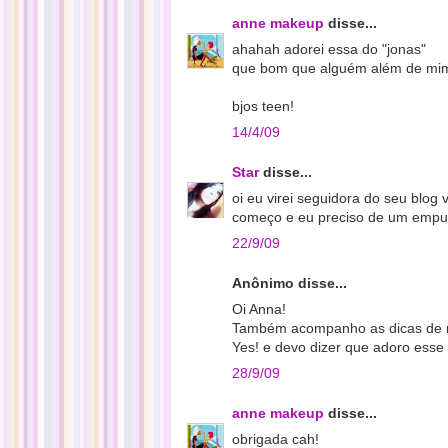
anne makeup
disse...
ahahah adorei essa do "jonas"
que bom que alguém além de mim 
bjos teen!
14/4/09
Star
disse...
oi eu virei seguidora do seu blog
começo e eu preciso de um empur
22/9/09
Anônimo disse...
Oi Anna!
Também acompanho as dicas de m
Yes! e devo dizer que adoro esse
28/9/09
anne makeup
disse...
obrigada cah!