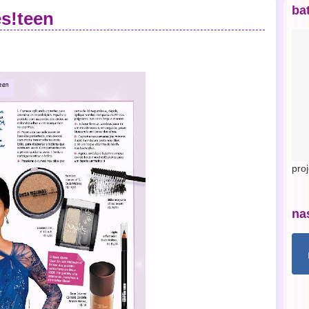
ba
es!teen
pro
na