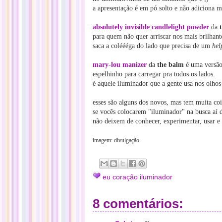
a apresentação é em pó solto e não adiciona m
absolutely invisible candlelight powder
da
para quem não quer arriscar nos mais brilhant
saca a coléééga do lado que precisa de um
hel
mary-lou manizer
da
the balm
é uma versão
espelhinho para carregar pra todos os lados.
é aquele iluminador que a gente usa nos olho
esses são alguns dos novos, mas tem muita coi
se vocês colocarem "iluminador" na busca aí d
não deixem de conhecer, experimentar, usar e
imagem: divulgação
eu coração iluminador
8 comentários: