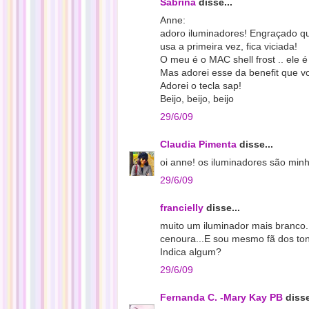
Sabrina
disse...
Anne:
adoro iluminadores! Engraçado qu
usa a primeira vez, fica viciada!
O meu é o MAC shell frost .. ele 
Mas adorei esse da benefit que voc
Adorei o tecla sap!
Beijo, beijo, beijo
29/6/09
Claudia Pimenta
disse...
oi anne! os iluminadores são min
29/6/09
francielly
disse...
muito um iluminador mais branco
cenoura...E sou mesmo fã dos ton
Indica algum?
29/6/09
Fernanda C. -Mary Kay PB
disse