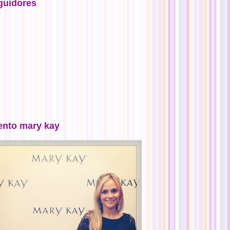
guidores
ento mary kay