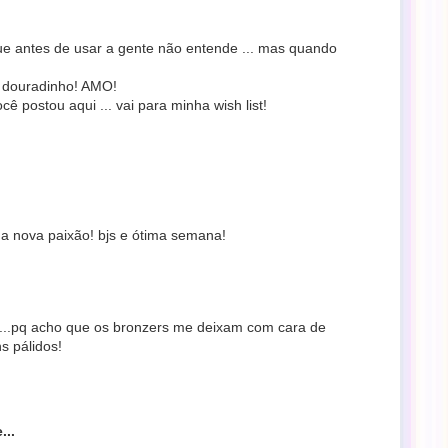
e antes de usar a gente não entende ... mas quando
é douradinho! AMO!
ê postou aqui ... vai para minha wish list!
ha nova paixão! bjs e ótima semana!
....pq acho que os bronzers me deixam com cara de
s pálidos!
...