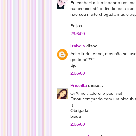
Eu conheci o iluminador a uns me
nunca usei até o dia da festa q
não sou muito chegada mas o asp
Beijos
29/6/09
Izabela
disse...
Acho lindo, Anne, mas não sei usa
gente né???
Bjo!
29/6/09
Priscilla
disse...
Oi Anne , adorei o post viu!!!
Estou comçando com um blog tb se
:)
Obrigada!!
bjuuu
29/6/09