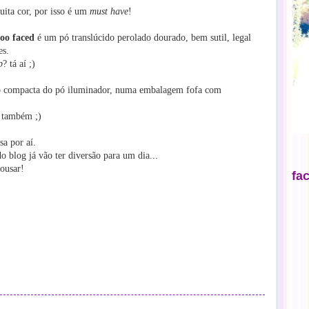
uita cor, por isso é um
must have
!
too faced
é um pó translúcido perolado dourado, bem sutil, legal
es.
p
? tá aí ;)
 compacta do pó iluminador, numa embalagem fofa com
s também ;)
sa por aí.
..
o blog já vão ter diversão para um dia.
 ousar!
fa