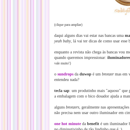
(clique para ampliar)
daqui alguns dias vai estar nas bancas uma
mat
yeah baby
, lá vai ter dicas de como usar esse
enquanto a revista não chega às bancas vou 
quando queremos impressionar:
iluminadore
vale muito!}
o
sundrops
da
duwop
é um
bronzer
mas em v
entendeu nada?
tecla sap
: um produtinho mais "aquoso" que p
a embalagem com o bico dosador ajuda a mant
alguns
bronzers
, geralmente nas apresentações
não precisa nem usar outro iluminador em cim
one hot minute
da
benefit
é um iluminador b
no diminutivinho de tão lindinho que é ;)