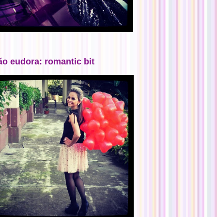
ão eudora: romantic bit