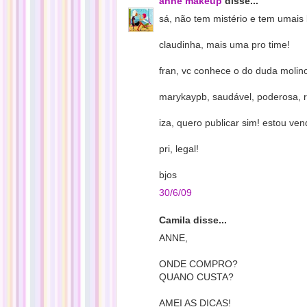
anne makeup
disse...
sá, não tem mistério e tem umais 
claudinha, mais uma pro time!
fran, vc conhece o do duda molin
marykaypb, saudável, poderosa, ri
iza, quero publicar sim! estou vend
pri, legal!
bjos
30/6/09
Camila disse...
ANNE,
ONDE COMPRO?
QUANO CUSTA?
AMEI AS DICAS!