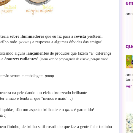
em
ann
.
éria sobre iluminadores
que eu fiz para a
revista
yes!teen
 brilho todo
e respostas a algumas dúvidas das amigas!
{adoro!}
qu
mostrando alguns
lançamentos
de produtos que fazem "a" diferença
s e
bronzers
radiantes!
{/com voz de propaganda de elséve, porque você
ano
ersão serum e embalagem
pump
.
tam
Ver
enetra na pele dando um efeito bronzeado brilhante.
er a mão e lembrar que "menos é mais"! ;)
 líquidas, dão um aspecto brilhante e o
glow
é garantido!
a ;)
em fininho, de brilho sutil rosadinho que faz a gente falar tudinho