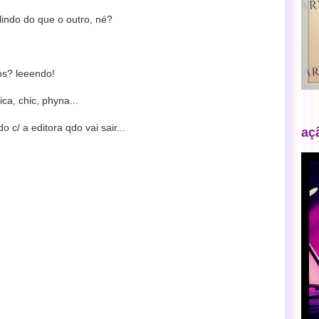
lindo do que o outro, né?
os? leeendo!
ca, chic, phyna...
o c/ a editora qdo vai sair...
aç