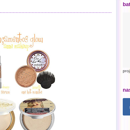
ba
pro
na