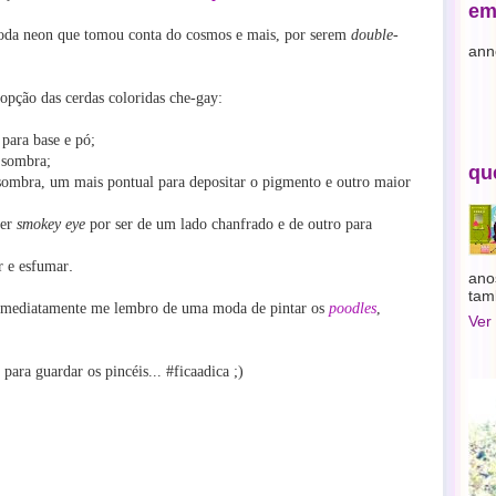
em
moda neon que tomou conta do cosmos e mais, por serem
double-
ann
 opção das cerdas coloridas che-gay:
 para base e pó;
e sombra;
qu
 sombra, um mais pontual para depositar o pigmento e outro maior
zer
smokey eye
por ser de um lado chanfrado e de outro para
.
ar e esfumar
ano
tam
u imediatamente me lembro de uma moda de pintar os
poodles
,
Ver
para guardar os pincéis... #ficaadica ;)