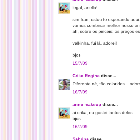
legal, ariella!
sim fran, estou te esperando aqui
vamos combinar melhor nosso en
ah, sobre os pincéis: os preços es
valkinha, fui lá, adorei!
bjos
15/7/09
Crika Regina
disse...
Diferente né, tão coloridos... adore
16/7/09
anne makeup
disse...
ai crika, eu gostei tantos deles...
bjos
16/7/09
Sabrina
disse...