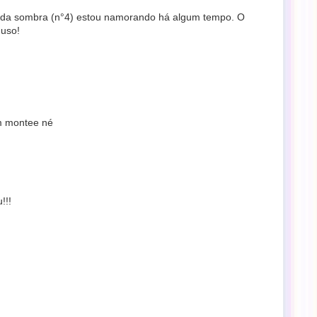
 da sombra (n°4) estou namorando há algum tempo. O
 uso!
m montee né
!!!