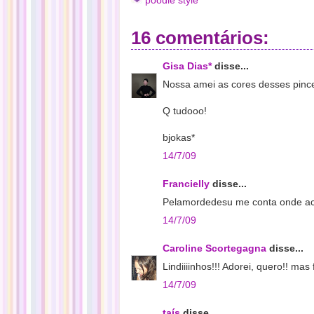
poodle style
16 comentários:
Gisa Dias*
disse...
Nossa amei as cores desses pince
Q tudooo!
bjokas*
14/7/09
Francielly
disse...
Pelamordedesu me conta onde ach
14/7/09
Caroline Scortegagna
disse...
Lindiiiinhos!!! Adorei, quero!! ma
14/7/09
taís
disse...