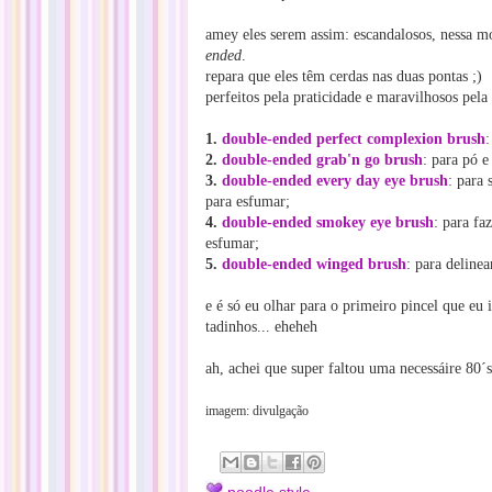
amey eles serem assim: escandalosos, nessa 
ended
.
repara que eles têm cerdas nas duas pontas ;)
perfeitos pela praticidade e maravilhosos pela
1.
double-ended perfect complexion brush
:
2.
double-ended grab'n go brush
: para pó 
3.
double-ended every day eye brush
: para
para esfumar;
4.
double-ended smokey eye brush
: para fa
esfumar;
5.
double-ended winged brush
: para deline
e é só eu olhar para o primeiro pincel que e
tadinhos... eheheh
ah, achei que super faltou uma necessáire 80´s 
imagem: divulgação