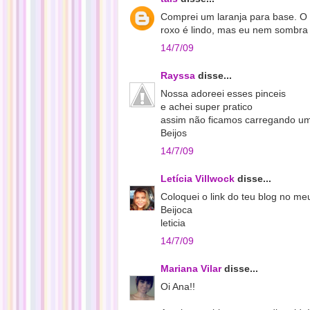
Comprei um laranja para base. O
roxo é lindo, mas eu nem sombra
14/7/09
Rayssa
disse...
Nossa adoreei esses pinceis
e achei super pratico
assim não ficamos carregando u
Beijos
14/7/09
Letícia Villwock
disse...
Coloquei o link do teu blog no meu
Beijoca
leticia
14/7/09
Mariana Vilar
disse...
Oi Ana!!