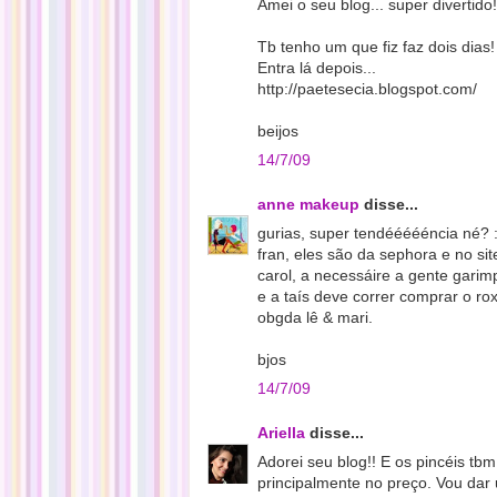
Amei o seu blog... super divertido!
Tb tenho um que fiz faz dois dias!
Entra lá depois...
http://paetesecia.blogspot.com/
beijos
14/7/09
anne makeup
disse...
gurias, super tendéééééncia né? :
fran, eles são da sephora e no sit
carol, a necessáire a gente garimp
e a taís deve correr comprar o rox
obgda lê & mari.
bjos
14/7/09
Ariella
disse...
Adorei seu blog!! E os pincéis tb
principalmente no preço. Vou dar