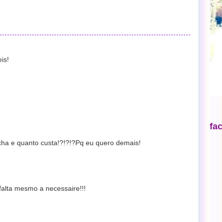
is!
fa
a e quanto custa!?!?!?Pq eu quero demais!
s falta mesmo a necessaire!!!