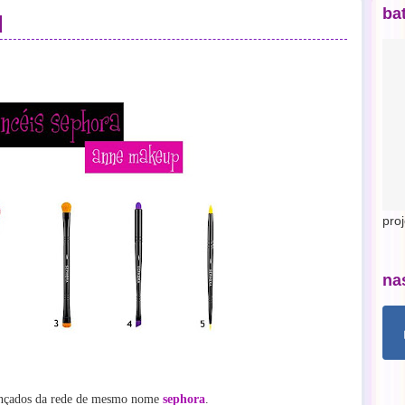
ba
d
pro
na
m lançados da rede de mesmo nome
sephora
.