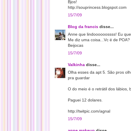
Bjos!
http://souprincess.blogspot.com
15/7/09
Blog da francis
disse...
Anne que lindoooooossss! Eu que
Me diz uma coisa...Vc é de POA?
Beijocas
15/7/09
Valkinha
disse...
Olha esses da apt 5. São pros ol
pra guardar
O do meio é o retrátil dos lábios, 
Paguei 12 dolares.
http://twitpic.com/agnal
15/7/09
anne makeup
disse...