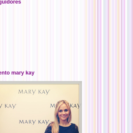
guidores
ento mary kay