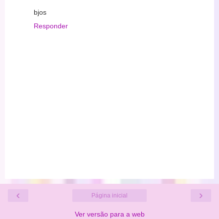
bjos
Responder
‹
›
Página inicial
Ver versão para a web