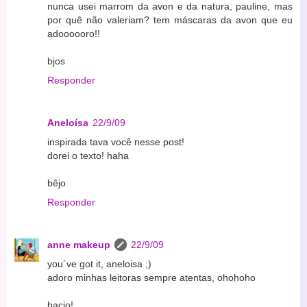
nunca usei marrom da avon e da natura, pauline, mas
por quê não valeriam? tem máscaras da avon que eu
adoooooro!!
bjos
Responder
Aneloísa
22/9/09
inspirada tava você nesse post!
dorei o texto! haha
bêjo
Responder
anne makeup
22/9/09
you´ve got it, aneloisa ;)
adoro minhas leitoras sempre atentas, ohohoho
bacio!