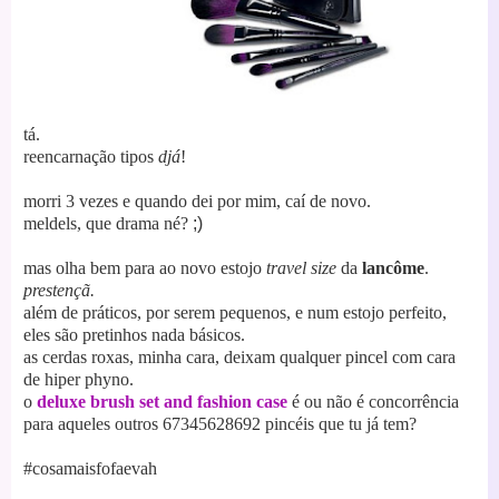
tá.
reencarnação tipos
djá
!
morri 3 vezes e quando dei por mim, caí de novo.
meldels, que drama né?
;)
mas olha bem para ao novo estojo
travel size
da
lancôme
.
prestençã.
além de práticos, por serem pequenos, e num estojo perfeito,
eles são pretinhos nada básicos.
as c
erdas roxas, minha cara, deixam qualquer pincel com cara
de hiper phyno.
o
deluxe brush set and fashion case
é ou não é concorrência
para aqueles outros 67345628692 pincéis que tu já tem?
#cosamaisfofaevah