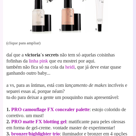
(clique para ampliar)
daí que a
victoria´s secrets
não tem só aquelas coisinhas
fofinhas da
linha pink
que eu mostrei por aqui.
também não fica só na cola da
heidi
, que já deve estar quase
ganhando outro baby...
a vs, para as íntimas, está com
lançamento de makes
incríveis e
separei essas aí, porque néam?
tu-do para deixar a gente um pouquinho mais apresentável:
1.
PRO camouflage FX concealer palette
: estojo colorido de
corretivo. um must!
2.
PRO matte FX blotting gel
: matificante para peles oleosas
em forma de gel-creme. vontade master de experimentar!
3.
bronzer/highlighter trio
: iluminador e bronzer em 4 opções