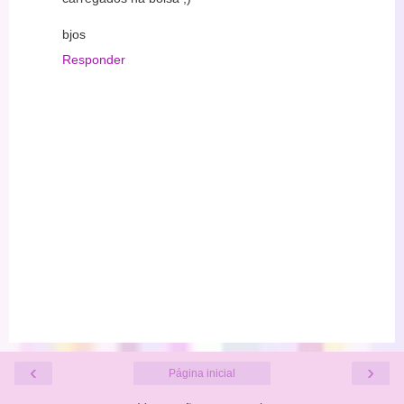
bjos
Responder
‹
›
Página inicial