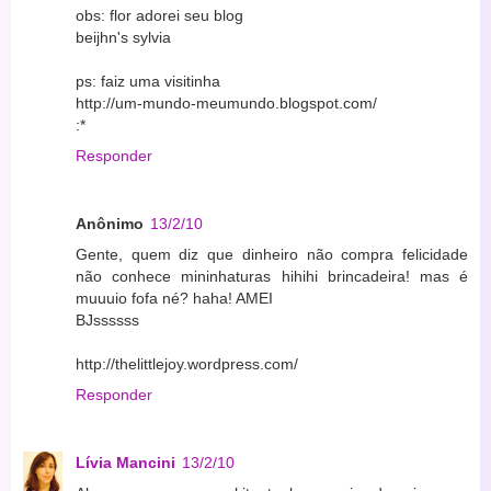
obs: flor adorei seu blog
beijhn's sylvia
ps: faiz uma visitinha
http://um-mundo-meumundo.blogspot.com/
:*
Responder
Anônimo
13/2/10
Gente, quem diz que dinheiro não compra felicidade
não conhece mininhaturas hihihi brincadeira! mas é
muuuio fofa né? haha! AMEI
BJssssss
http://thelittlejoy.wordpress.com/
Responder
Lívia Mancini
13/2/10