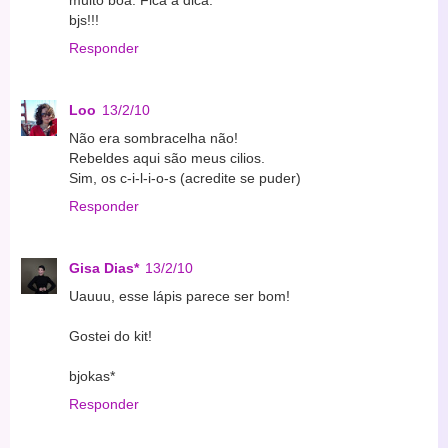
muito boa. Fica a dica.
bjs!!!
Responder
Loo
13/2/10
Não era sombracelha não!
Rebeldes aqui são meus cilios.
Sim, os c-i-l-i-o-s (acredite se puder)
Responder
Gisa Dias*
13/2/10
Uauuu, esse lápis parece ser bom!
Gostei do kit!
bjokas*
Responder