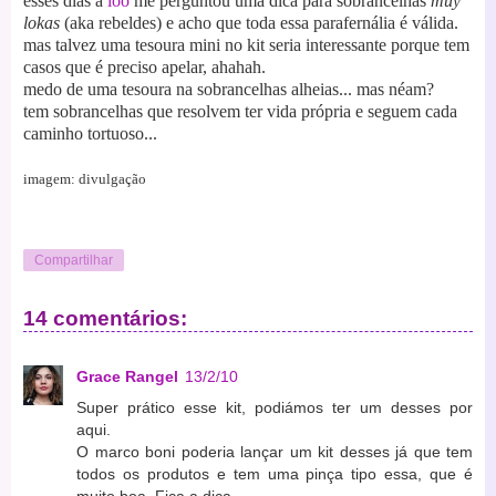
esses dias a
loo
me perguntou uma dica para sobrancelhas
muy
lokas
(aka rebeldes) e acho que toda essa parafernália é válida.
mas talvez uma tesoura mini no kit seria interessante porque tem
casos que é preciso apelar, ahahah.
medo de uma tesoura na sobrancelhas alheias... mas néam?
tem sobrancelhas que resolvem ter vida própria e seguem cada
caminho tortuoso...
imagem: divulgação
Compartilhar
14 comentários:
Grace Rangel
13/2/10
Super prático esse kit, podiámos ter um desses por
aqui.
O marco boni poderia lançar um kit desses já que tem
todos os produtos e tem uma pinça tipo essa, que é