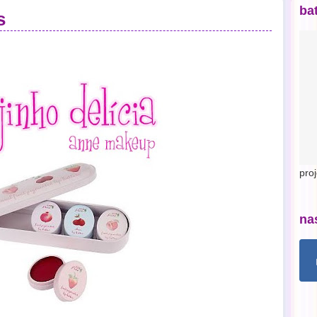
ba
s
pro
na