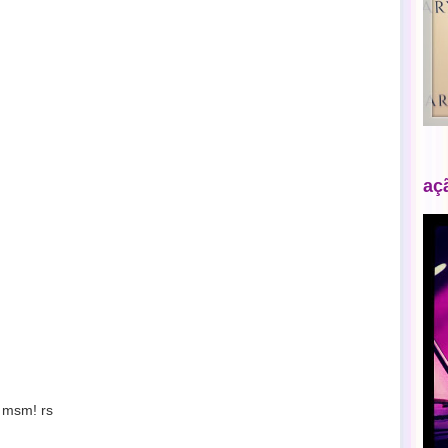
aç
 msm! rs