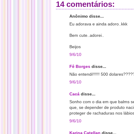
14 comentários:
Anônimo disse...
Eu adorava e ainda adoro..kkk
Bem cute..adorei..
Beijos
9/6/10
Fê Borges
disse...
Não entendi!!!!!! 500 dolares?
9/6/10
Cacá
disse...
Sonho com o dia em que balms ser
que, se depender de produto naci
proteger de rachaduras nos lábios
9/6/10
Karina Catellan
disse...