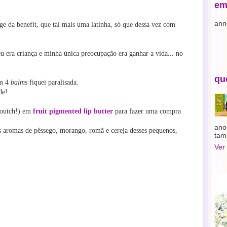
em
ann
ge da benefit, que tal mais uma latinha, só que dessa vez com
u era criança e minha única preocupação era ganhar a vida... no
qu
om 4
balms
fiquei paralisada.
de!
(outch!) em
fruit pigmented lip butter
para fazer uma compra
ano
s aromas de pêssego, morango, romã e cereja desses pequenos,
tam
Ver