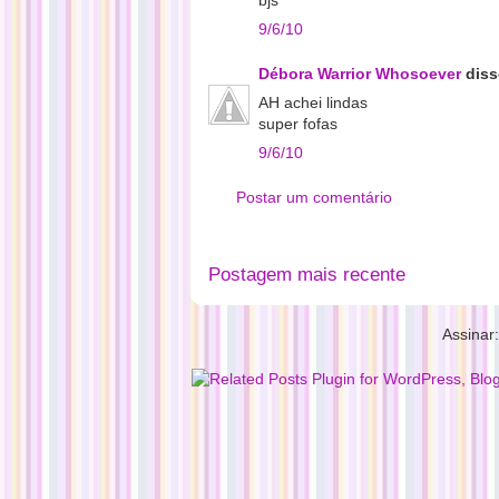
bjs
9/6/10
Débora Warrior Whosoever
disse
AH achei lindas
super fofas
9/6/10
Postar um comentário
Postagem mais recente
Assinar