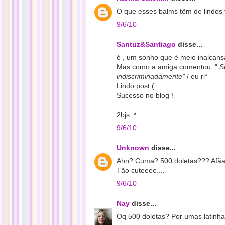
O que esses balms têm de lindos 
9/6/10
Santuz&Santiago
disse...
é , um sonho que é meio inalcansá
Mas como a amiga comentou :"
S
indiscriminadamente"
/ eu ri*
Lindo post (:
Sucesso no blog !
2bjs ;*
9/6/10
Unknown
disse...
Ahn? Cuma? 500 doletas??? Afãa
Tão cuteeee....
9/6/10
Nay
disse...
Oq 500 doletas? Por umas latinha