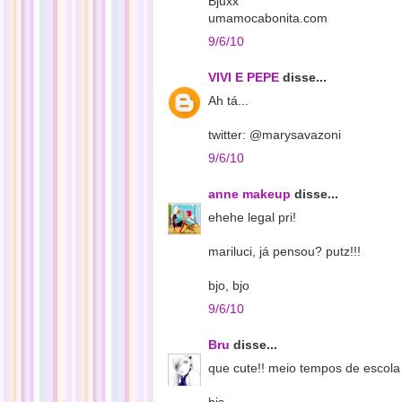
Bjuxx
umamocabonita.com
9/6/10
VIVI E PEPE
disse...
Ah tá...
twitter: @marysavazoni
9/6/10
anne makeup
disse...
ehehe legal pri!
mariluci, já pensou? putz!!!
bjo, bjo
9/6/10
Bru
disse...
que cute!! meio tempos de escola