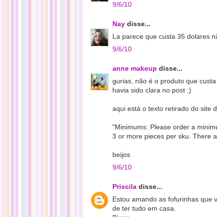
9/6/10
Nay
disse...
La parece que custa 35 dolares 
9/6/10
anne makeup
disse...
gurias, não é o produto que custa
havia sido clara no post ;)
aqui está o texto retirado do site d
"Minimums: Please order a minimum
3 or more pieces per sku. There a
beijos
9/6/10
Priscila
disse...
Estou amando as fofurinhas que v
de ter tudo em casa.