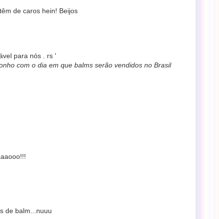
têm de caros hein! Beijos
vel para nós . rs '
onho com o dia em que balms serão vendidos no Brasil
aaooo!!!
s de balm...nuuu