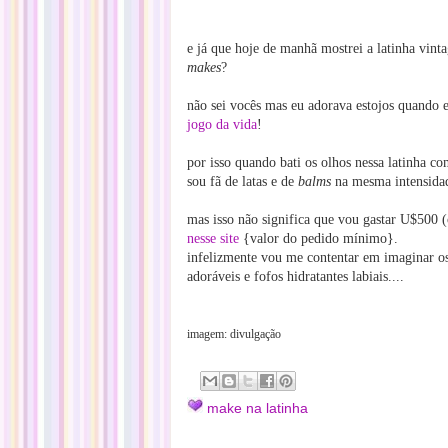
e já que hoje de manhã mostrei a latinha vinta
makes
?
não sei vocês mas eu adorava estojos quando e
jogo da vida
!
por isso quando bati os olhos nessa latinha c
sou fã de latas e de
balms
na mesma intensida
mas isso não significa que vou gastar U$500 
nesse site
{valor do pedido mínimo}.
infelizmente vou me contentar em imaginar o
adoráveis e fofos hidratantes labiais....
imagem: divulgação
make na latinha