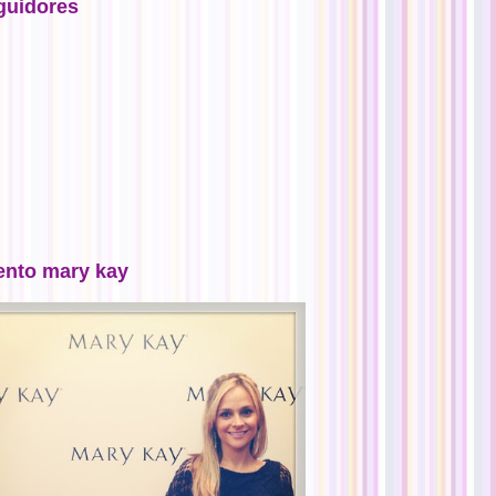
guidores
ento mary kay