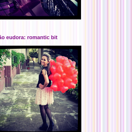
ão eudora: romantic bit