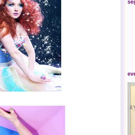
se
ev