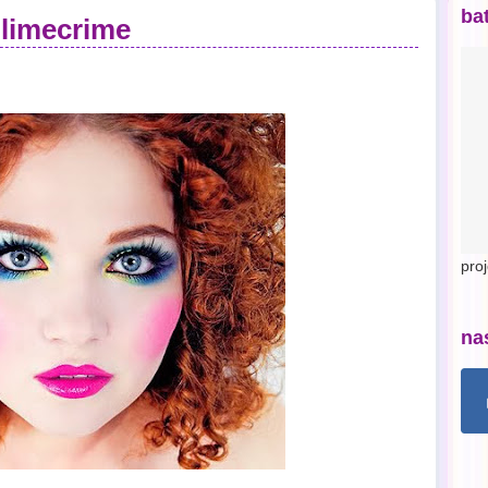
ba
limecrime
pro
na