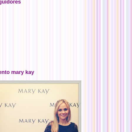
guidores
ento mary kay