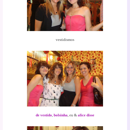
vestidismos
de vestido
,
bolsinha
, eu &
alic
e disse