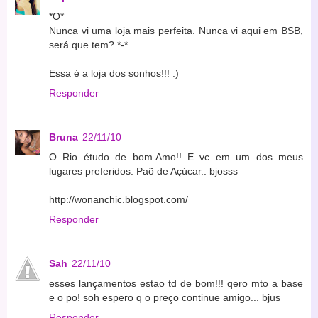
*O*
Nunca vi uma loja mais perfeita. Nunca vi aqui em BSB,
será que tem? *-*
Essa é a loja dos sonhos!!! :)
Responder
Bruna
22/11/10
O Rio étudo de bom.Amo!! E vc em um dos meus
lugares preferidos: Paõ de Açúcar.. bjosss
http://wonanchic.blogspot.com/
Responder
Sah
22/11/10
esses lançamentos estao td de bom!!! qero mto a base
e o po! soh espero q o preço continue amigo... bjus
Responder