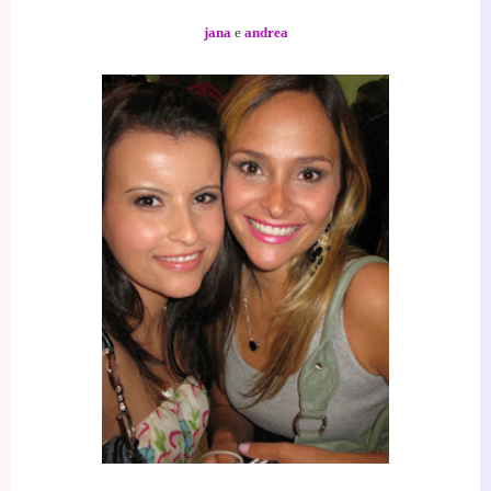
jana
e
andrea