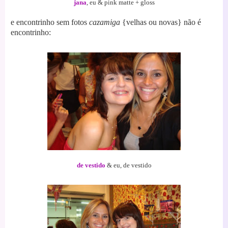
jana
, eu
& pink
matte + gloss
e encontrinho sem fotos
cazamiga
{velhas ou novas} não é
encontrinho:
de vestido
& eu, de vestido