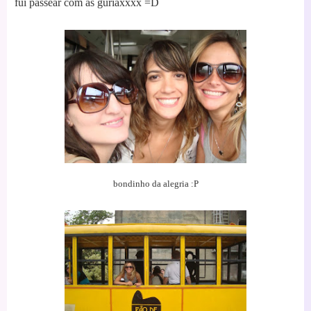
fui passear com as guriaxxxx =D
bondinho da alegr
ia :P