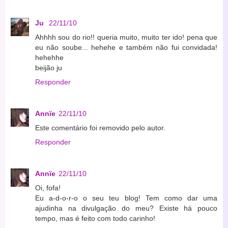
Ju
22/11/10
Ahhhh sou do rio!! queria muito, muito ter ido! pena que
eu não soube... hehehe e também não fui convidada!
hehehhe
beijão ju
Responder
Annïe
22/11/10
Este comentário foi removido pelo autor.
Responder
Annïe
22/11/10
Oi, fofa!
Eu a-d-o-r-o o seu teu blog! Tem como dar uma
ajudinha na divulgação do meu? Existe há pouco
tempo, mas é feito com todo carinho!