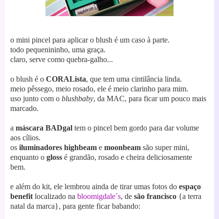
o mini pincel para aplicar o blush é um caso à parte.
todo pequenininho, uma graça.
claro, serve como quebra-galho.
..
o blush é o
CORALista
, que tem uma cintilância linda.
meio pêssego, meio rosado, ele é meio clarinho para mim.
uso junto com o
blushbaby
, da MAC, para ficar um pouco mais
marcado.
a
máscara BADgal
tem o pincel bem gordo para dar volume
aos cílios.
os
iluminadores
highbeam
e
moonbeam
são super mini,
enquanto o
gloss
é grandão, rosado e cheira deliciosamente
bem.
e além do kit, ele lembrou ainda de tirar umas fotos do
espaço
benefit
localizado na
bloomigdale´s
, de
são francisco
{a terra
natal da marca}
, para gente ficar babando: