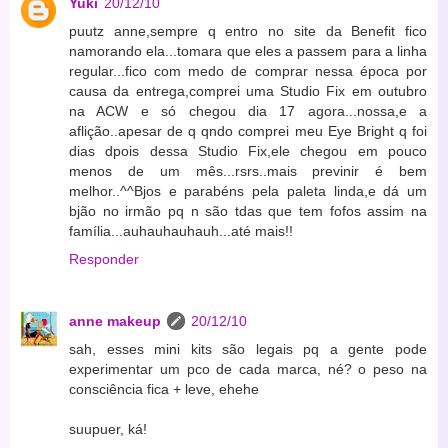
Yuki
20/12/10
puutz anne,sempre q entro no site da Benefit fico
namorando ela...tomara que eles a passem para a linha
regular...fico com medo de comprar nessa época por
causa da entrega,comprei uma Studio Fix em outubro
na ACW e só chegou dia 17 agora...nossa,e a
aflição..apesar de q qndo comprei meu Eye Bright q foi
dias dpois dessa Studio Fix,ele chegou em pouco
menos de um mês...rsrs..mais previnir é bem
melhor..^^Bjos e parabéns pela paleta linda,e dá um
bjão no irmão pq n são tdas que tem fofos assim na
família...auhauhauhauh...até mais!!
Responder
anne makeup
20/12/10
sah, esses mini kits são legais pq a gente pode
experimentar um pco de cada marca, né? o peso na
consciência fica + leve, ehehe
suupuer, ká!