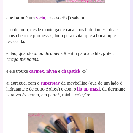
que
balm
é um
vício
, isso vocês já sabem...
uso de tudo, desde manteiga de cacau aos hidratantes labiais
mais cheio de promessas, tudo para evitar que a boca fique
ressecada.
então, quando
anão de amélie
#partiu para a califa, gritei:
"
traga-me balms!
".
e ele trouxe
carmex
,
nivea
e
chapstick
\o/
aí agreguei com o
superstay
da maybelline (que de um lado é
hidratante e de outro é gloss) e com o
lip up maxi
, da
dermage
para vocês verem, em parte*, minha coleção: