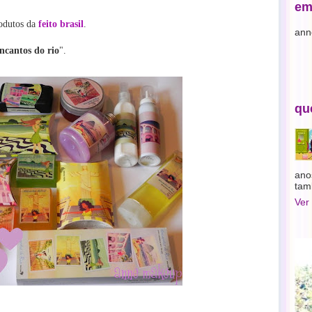
em
rodutos da
feito brasil
.
ann
ncantos do rio
".
qu
ano
tam
Ver