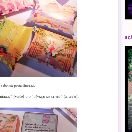
aç
sabonete postal ilustrado
cabana
"
e o "
abraço de cristo
"
.
{verde}
{amarelo}