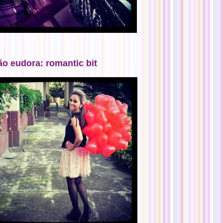
ão eudora: romantic bit