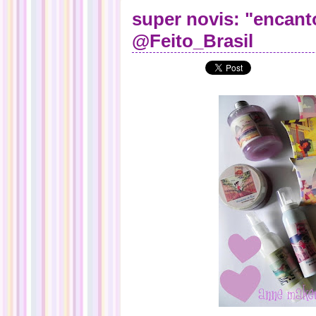
super novis: "encant
@Feito_Brasil