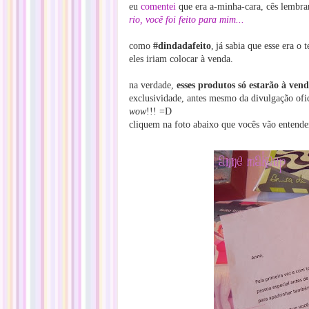
eu
comentei
que era a-minha-cara, cês lembra
rio, você foi feito para mim...
como
#dindadafeito
,
já sabia que esse era o
eles iriam colocar à venda.
na verdade,
esses produtos só estarão à vend
exclusividade, antes mesmo da divulgação ofic
wow
!!! =D
cliquem na foto abaixo que vocês vão entender