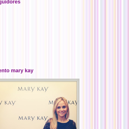
guidores
ento mary kay