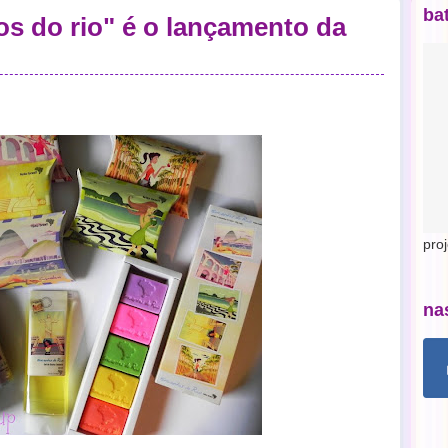
ba
os do rio" é o lançamento da
pro
na