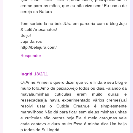
creme para as mãos, que eu não vivo sem! Eu uso o de
cereja da Natura.
Tem sorteio lá no beleJUra em parceria com o blog Juju
& Lelê Artesanatos!
Beijo!
Juju Barros
http://belejura.com/
Responder
ingrid
18/2/11
Oi Anne,Primeiro quero dizer que vc é linda e seu blog é
muito fofo.Amo de paixão,vejo todos os dias.Falando da
mavala,minhas cutículas eram muito duras e
ressecadas(já havia experimentado vãrios cremes),aí
resolvi usar o Cuticle Cream,e é simplesmente
maravilhoso.Não dá para ficar sem ele,as minhas unhas
e cutículas são outras hoje.Ele é meio caro,mas vale
cada centavo e dura muito.Essa é minha dica.Um beijo
p todos do Sul.Ingrid.