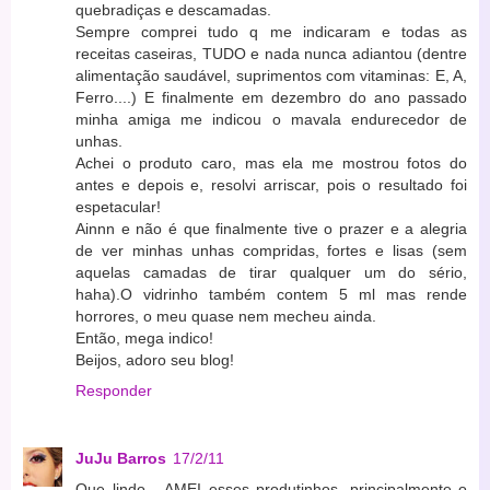
quebradiças e descamadas.
Sempre comprei tudo q me indicaram e todas as
receitas caseiras, TUDO e nada nunca adiantou (dentre
alimentação saudável, suprimentos com vitaminas: E, A,
Ferro....) E finalmente em dezembro do ano passado
minha amiga me indicou o mavala endurecedor de
unhas.
Achei o produto caro, mas ela me mostrou fotos do
antes e depois e, resolvi arriscar, pois o resultado foi
espetacular!
Ainnn e não é que finalmente tive o prazer e a alegria
de ver minhas unhas compridas, fortes e lisas (sem
aquelas camadas de tirar qualquer um do sério,
haha).O vidrinho também contem 5 ml mas rende
horrores, o meu quase nem mecheu ainda.
Então, mega indico!
Beijos, adoro seu blog!
Responder
JuJu Barros
17/2/11
Que lindo... AMEI esses produtinhos, principalmente o