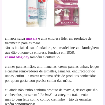
a marca suíca
mavala
é uma empresa líder em produtos de
tratamento para as mãos.
são as iniciais da sua fundadora,
sra.
ma
deleine
va
n
la
ndeghem,
que dão o nome da empresa, fundada em 1958.
casual blog day
também é cultura \o/
cremes para as mãos, anti-manchas, creme para as unhas, lenços
e canetas removedores de esmaltes, esmaltes, endurecedor de
unhas, enfim... a marca tem uma série de produtos conhecidos
por quem gosta e/ou precisa cuidar das mãos.
eu ainda não tenho nenhum produto da mavala, desses que são
conhecidos por serem "
the best
" na categoria tratamento.
mas tô bem feliz com o combo creminho + trio de esmaltes
recém conquistados!