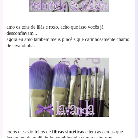
amo os tons de lilás e roxo, acho que isso vocês já
desconfiavam...
agora eu amo também meus pincéis que carinhosamente chamo
de lavandinha.
todos eles são feitos de
fibras sintéticas
e tem as cerdas que
fazem um degradê lindo, combinando com o cabo roxo.