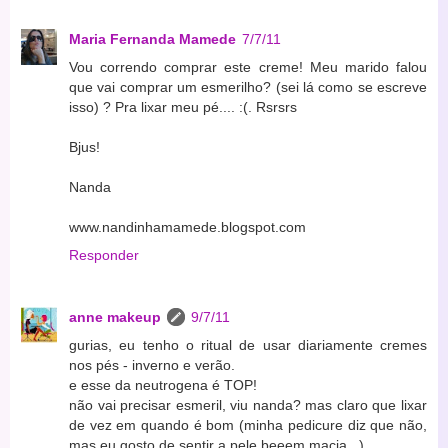
Maria Fernanda Mamede
7/7/11
Vou correndo comprar este creme! Meu marido falou
que vai comprar um esmerilho? (sei lá como se escreve
isso) ? Pra lixar meu pé.... :(. Rsrsrs
Bjus!
Nanda
www.nandinhamamede.blogspot.com
Responder
anne makeup
9/7/11
gurias, eu tenho o ritual de usar diariamente cremes
nos pés - inverno e verão.
e esse da neutrogena é TOP!
não vai precisar esmeril, viu nanda? mas claro que lixar
de vez em quando é bom (minha pedicure diz que não,
mas eu gosto de sentir a pele beeem macia...).