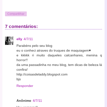
Compartilhar
7 comentários:
elly
4/7/11
Parabéns pelo seu blog
eu o conheci atraves do truques de maquiagem♥
e kkkkk ri muito daqueles calcanhares, menina q
horror!!
da uma passadinha no meu blog, tem dicas de beleza lá
confira!
http://coisasdeladdy.blogspot.com
bjs
Responder
Anônimo
4/7/11