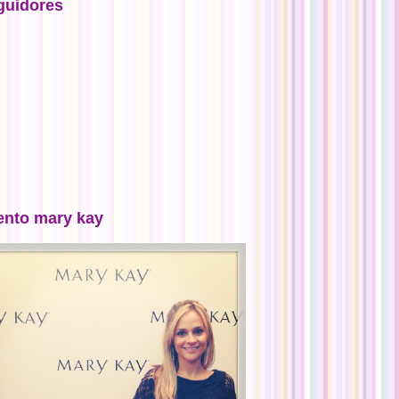
guidores
ento mary kay