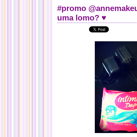
#promo @annemakeup
uma lomo? ♥