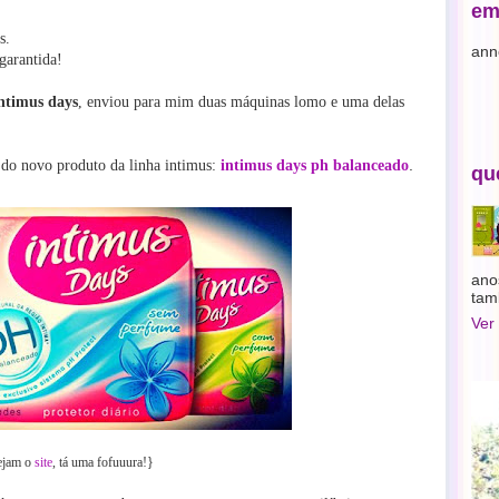
em
s.
ann
garantida!
ntimus days
, enviou para mim duas máquinas lomo e uma delas
.
 do novo produto da linha intimus:
intimus days ph balanceado
qu
ano
tam
Ver
ejam o
site
, tá uma fofuuura!}