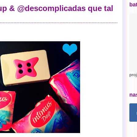
ba
 & @descomplicadas que tal
pro
na