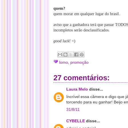
quem?
quem morar em qualquer lugar do brasil.
aviso que a ganhadora terá que passar TODOS 
incompletos serão desclassificados.
good luck!
=)
lomo
,
promoção
27 comentários:
Laura Melo
disse...
Incrível essa câmera e digo que j
torcendo para eu ganhar! Beijo e
31/8/11
CYBELLE
disse...