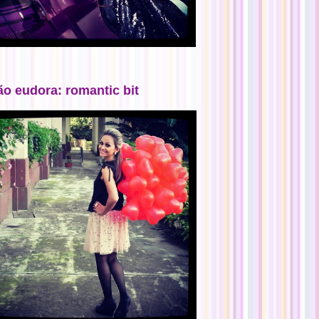
ão eudora: romantic bit