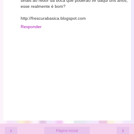
sinais ao redor da boca que poderão vir daqui uns anos,
esse realmente é bom?
http://frescurabasica.blogspot.com
Responder
‹
›
Página inicial