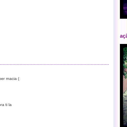
aç
uper macia (:
a ti la
m