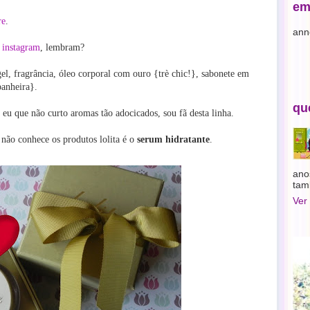
em
re
.
ann
u
instagram
, lembram?
el, fragrância, óleo corporal com ouro {trè chic!}, sabonete em
banheira}.
qu
 eu que não curto aromas tão adocicados, sou fã desta linha.
não conhece os produtos lolita é o
serum hidratante
.
ano
tam
Ver