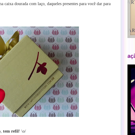
 caixa dourada com laço, daqueles presentes para você dar para
aç
o,
tem refil
! \o/