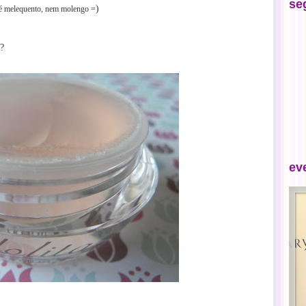
se
)
é melequento, nem molengo =
e?
ev