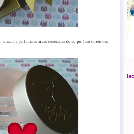
, amacia e perfuma as áreas ressecadas do corpo {uso direto nas
fa