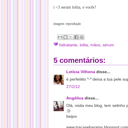
i <3 serum lolita, e vocês?
imagem: reprodução
hidratante
,
lolita
,
mãos
,
sérum
5 comentários:
Letícia Vilhena
disse...
é perfeiiiito *-* deixa a tua pele s
27/2/12
Angélica
disse...
Olá, visita meu blog, tem selinho pr
:D
beijos
www.tracasebaratas.blogspot.co