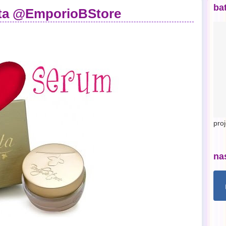
ba
ita @EmporioBStore
pro
na