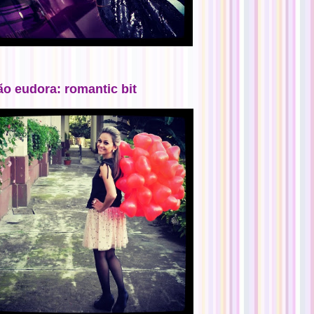
ão eudora: romantic bit