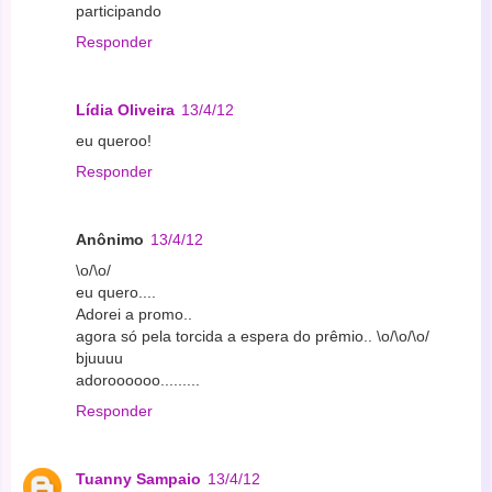
participando
Responder
Lídia Oliveira
13/4/12
eu queroo!
Responder
Anônimo
13/4/12
\o/\o/
eu quero....
Adorei a promo..
agora só pela torcida a espera do prêmio.. \o/\o/\o/
bjuuuu
adoroooooo.........
Responder
Tuanny Sampaio
13/4/12