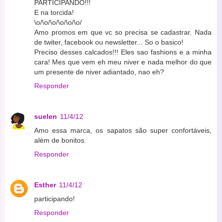
PARTICIPANDO!!!
E na torcida!
\o/\o/\o/\o/\o/\o/
Amo promos em que vc so precisa se cadastrar. Nada
de twiter, facebook ou newsletter... So o basico!
Preciso desses calcados!!! Eles sao fashions e a minha
cara! Mes que vem eh meu niver e nada melhor do que
um presente de niver adiantado, nao eh?
Responder
suelen
11/4/12
Amo essa marca, os sapatos são super confortáveis,
além de bonitos.
Responder
Esther
11/4/12
participando!
Responder