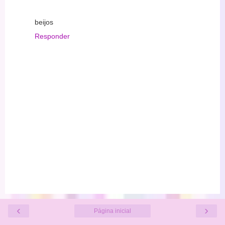
beijos
Responder
‹
›
Página inicial