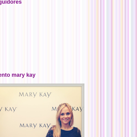
guidores
ento mary kay