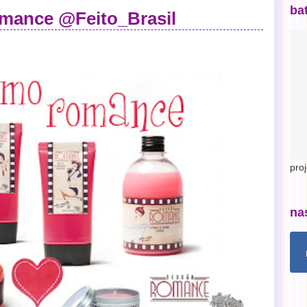
ba
omance @Feito_Brasil
pro
na