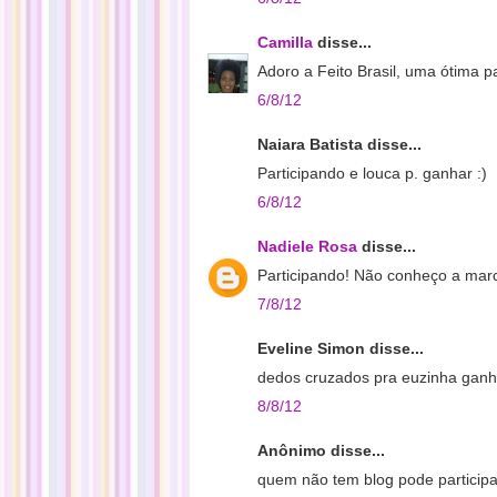
Camilla
disse...
Adoro a Feito Brasil, uma ótima pa
6/8/12
Naiara Batista disse...
Participando e louca p. ganhar :)
6/8/12
Nadiele Rosa
disse...
Participando! Não conheço a marc
7/8/12
Eveline Simon disse...
dedos cruzados pra euzinha ganha
8/8/12
Anônimo disse...
quem não tem blog pode particip