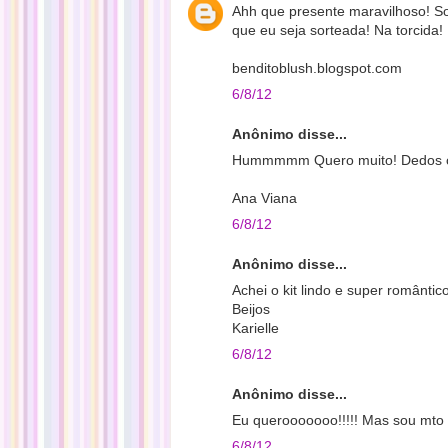
Ahh que presente maravilhoso! Sou
que eu seja sorteada! Na torcida! 
benditoblush.blogspot.com
6/8/12
Anônimo disse...
Hummmmm Quero muito! Dedos cr
Ana Viana
6/8/12
Anônimo disse...
Achei o kit lindo e super romântic
Beijos
Karielle
6/8/12
Anônimo disse...
Eu querooooooo!!!!! Mas sou mto p
6/8/12