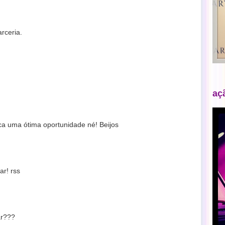
rceria.
aç
a uma ótima oportunidade né! Beijos
r! rss
ar???