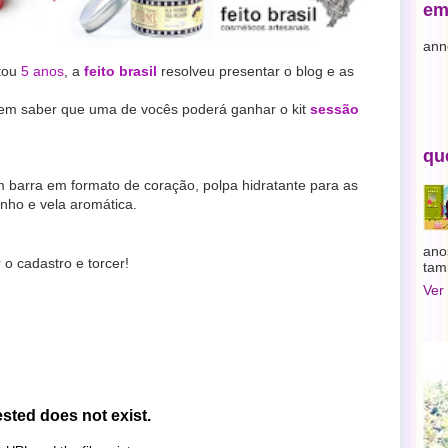
em
ann
tou
5 anos
, a
feito brasil
resolveu presentar o blog e as
iz em saber que uma de vocês poderá ganhar o kit
sessão
qu
m barra em formato de coração, polpa hidratante para as
ho e vela aromática.
ano
o cadastro e torcer!
tam
Ver