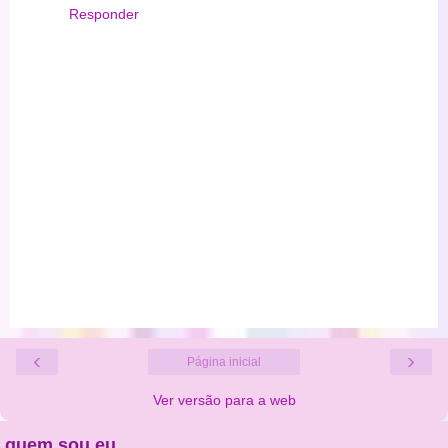
Responder
‹
›
Página inicial
Ver versão para a web
quem sou eu