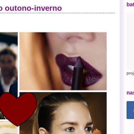
ba
o outono-inverno
pro
na