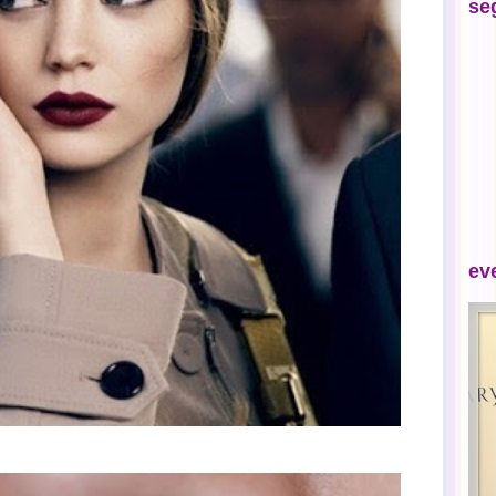
se
ev