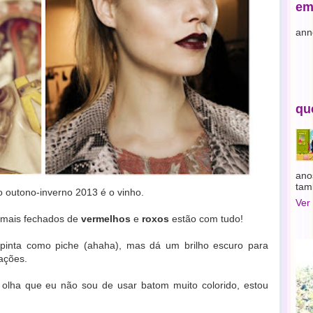
em
ann
qu
ano
tam
o outono-inverno 2013 é o vinho.
Ver
s mais fechados de
vermelhos
e
roxos
estão com tudo!
o pinta como piche (ahaha), mas dá um brilho escuro para
ações.
 olha que eu não sou de usar batom muito colorido, estou