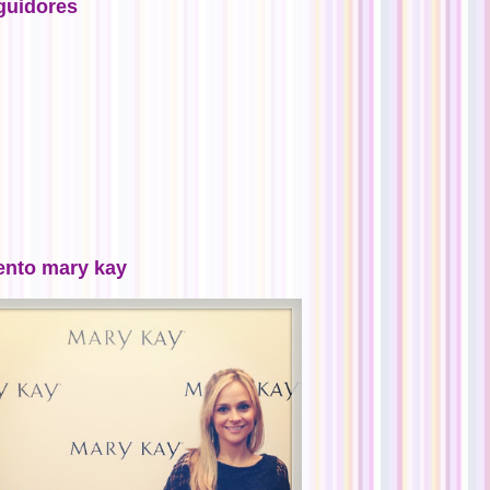
guidores
ento mary kay