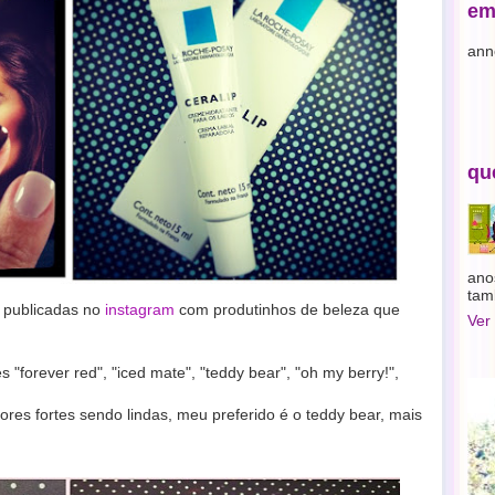
em
ann
qu
ano
tam
m publicadas no
instagram
com produtinhos de beleza que
Ver
 "forever red", "iced mate", "teddy bear", "oh my berry!",
res fortes sendo lindas, meu preferido é o teddy bear, mais