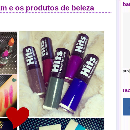
ba
m e os produtos de beleza
pro
na