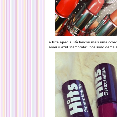
a
hits speciallità
lançou mais uma coleçã
amei o azul "namorata", fica lindo demais