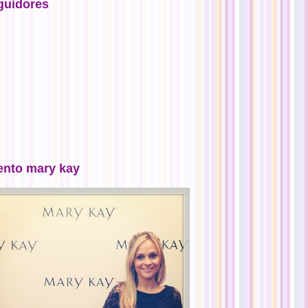
guidores
ento mary kay