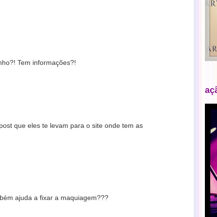
inho?! Tem informações?!
aç
o post que eles te levam para o site onde tem as
mbém ajuda a fixar a maquiagem???