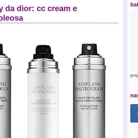
ba
 da dior: cc cream e
 oleosa
pro
na