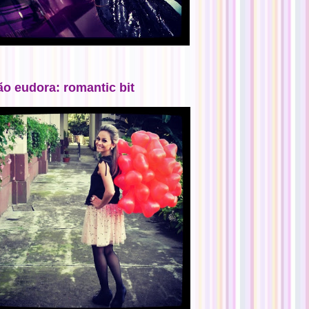
ão eudora: romantic bit