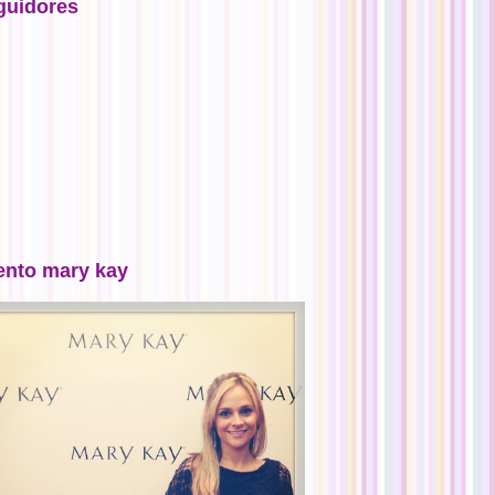
guidores
ento mary kay