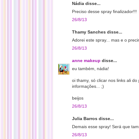
Nádia disse...
Preciso desse spray finalizador!!!
26/8/13
Thamy Sanches disse...
Adorei este spray... mas e o prec
26/8/13
anne makeup
disse...
eu também, nádia!
oi thamy, só clicar nos links ali d
informações... ;)
beijos
26/8/13
Julia Barros disse...
Demais esse spray! Será que ta
26/8/13