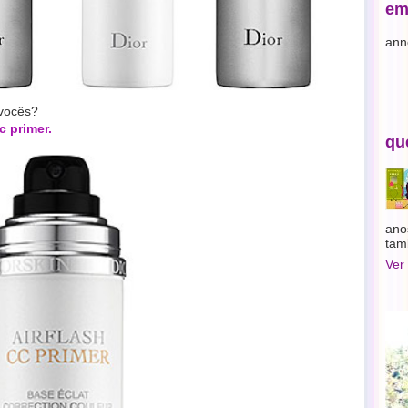
em
ann
 vocês?
c primer.
qu
ano
tam
Ver