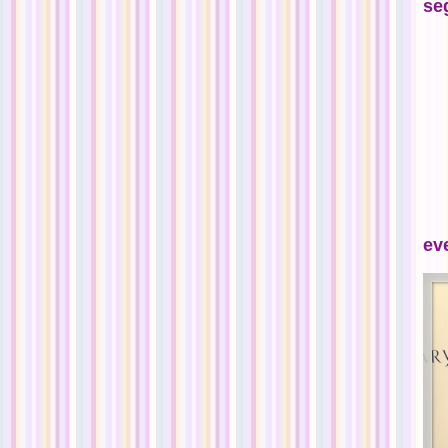
se
ev