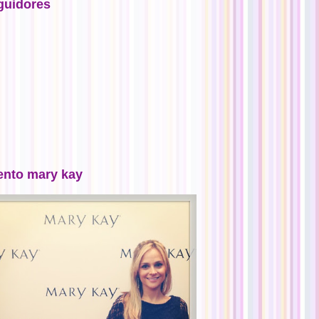
guidores
ento mary kay