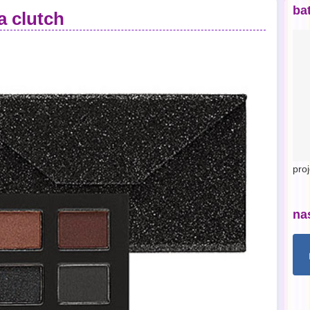
ba
a clutch
pro
na