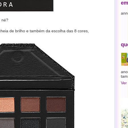
em
ann
, né?
cheia de brilho e também da escolha das 8 cores,
qu
ano
tam
Ver