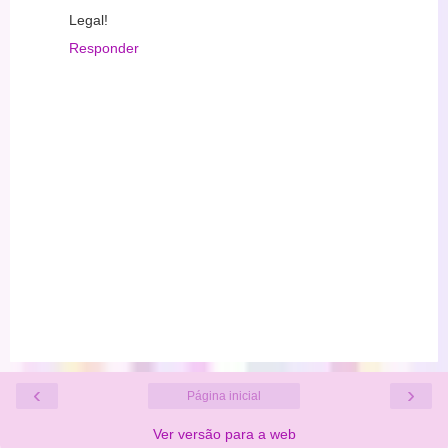
Legal!
Responder
‹
›
Página inicial
Ver versão para a web