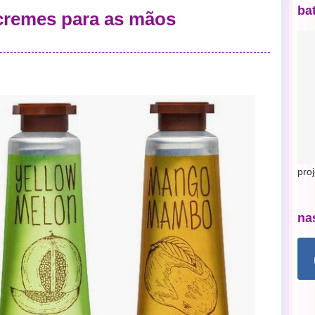
ba
 cremes para as mãos
pro
na