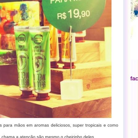
fa
 para mãos em aromas deliciosos, super tropicais e como
e chama a atenção são mesmo o cheirinho deles.