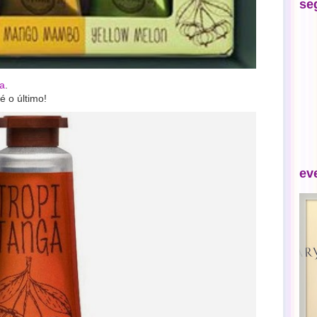
se
a
.
é o último!
ev