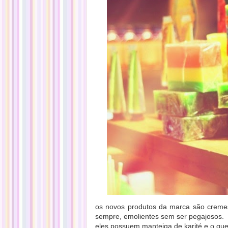
os novos produtos da marca são cremes
sempre, emolientes sem ser pegajosos.
eles possuem manteiga de karité e o qu