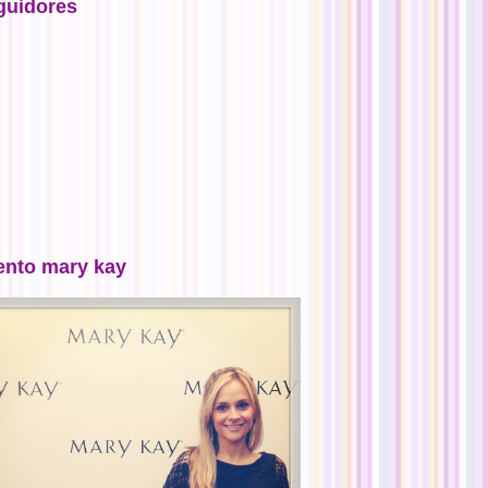
guidores
ento mary kay