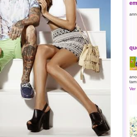
em
ann
qu
ano
tam
Ver