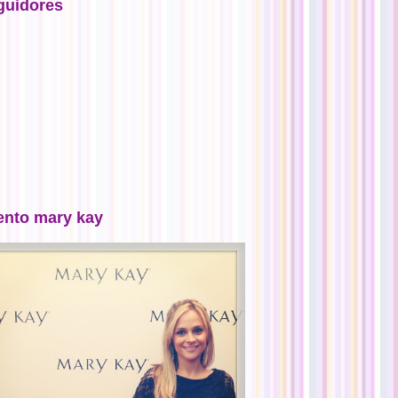
guidores
ento mary kay