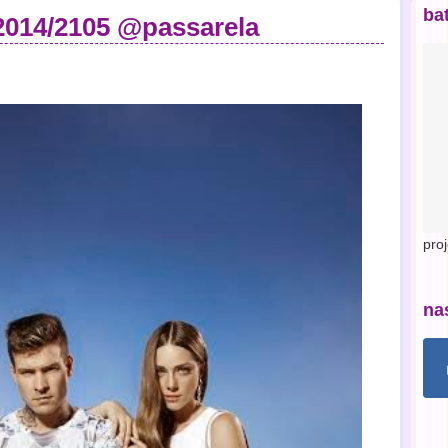
ba
2014/2105 @passarela
pro
na