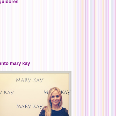
guidores
ento mary kay