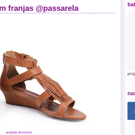
ba
m franjas @passarela
pro
na
anabela desmond