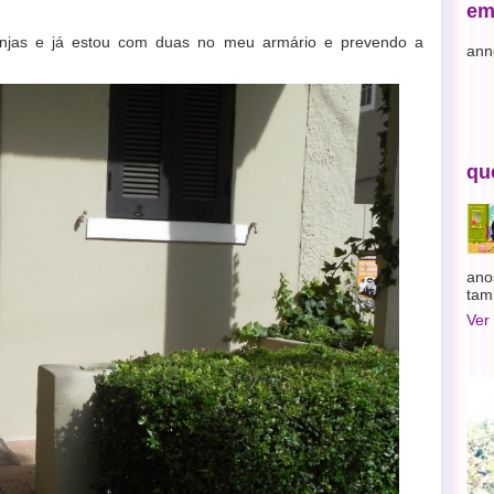
em
ranjas e já estou com duas no meu armário e prevendo a
ann
qu
ano
tam
Ver