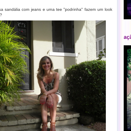
a sandália com jeans e uma tee "podrinha" fazem um look
é?
aç