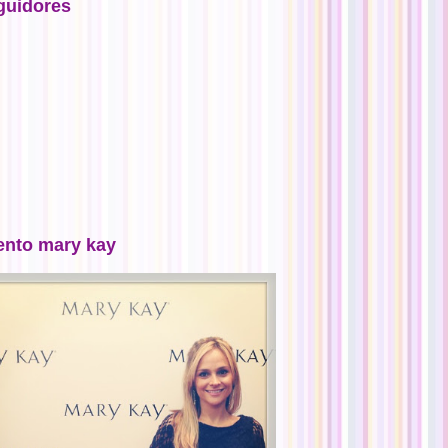
guidores
ento mary kay