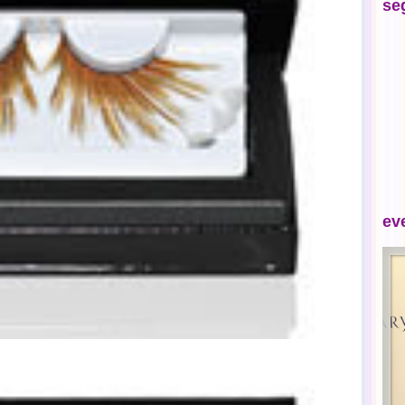
se
ev