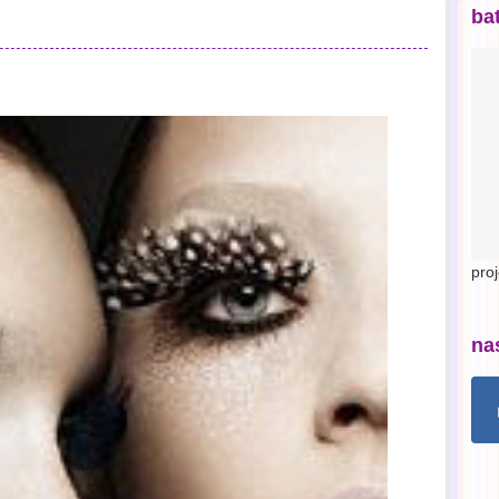
ba
pro
na