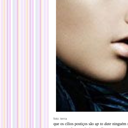
foto: terra
que os cílios postiços são
up to date
ninguém m