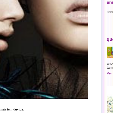
em
ann
qu
ano
tam
Ver
ais tem dúvida.