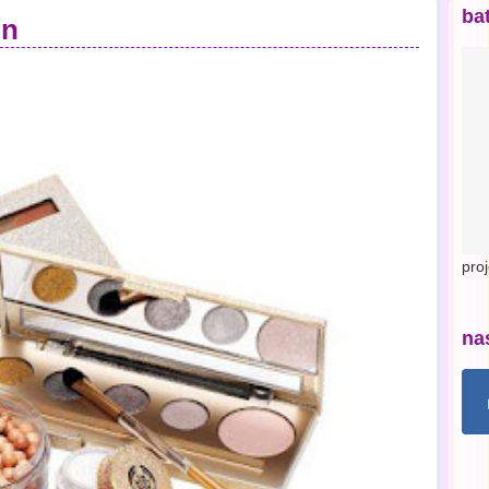
ba
on
pro
na