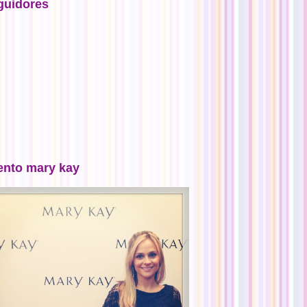
guidores
ento mary kay