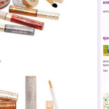
em
ann
qu
ano
p
!
tam
Ver