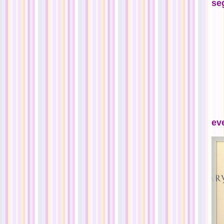
se
ev