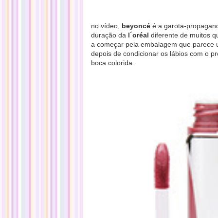
no vídeo,
beyoncé
é a garota-propagan
duração da
l´oréal
diferente de muitos q
a começar pela embalagem que parece um
depois de condicionar os lábios com o pro
boca colorida.