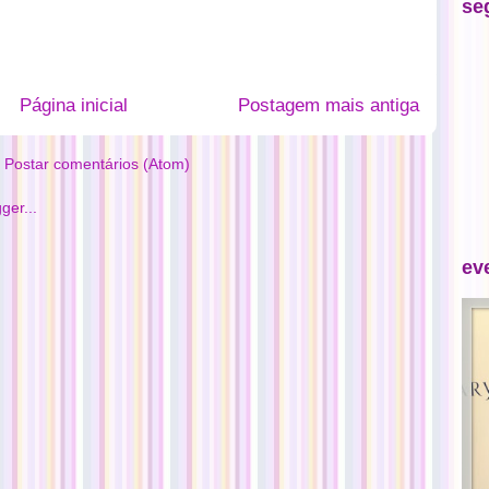
se
Página inicial
Postagem mais antiga
:
Postar comentários (Atom)
ev