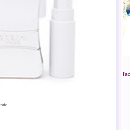
fa
tada.