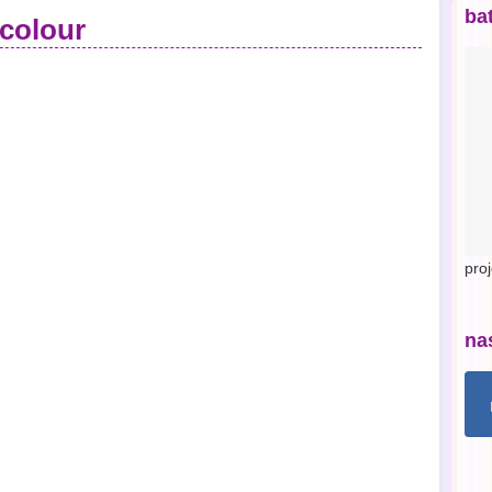
ba
ipcolour
pro
na