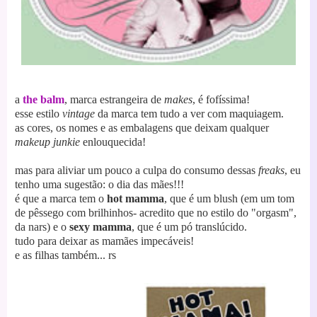
a
the balm
, marca estrangeira de
makes
, é fofíssima!
esse estilo
vintage
da marca tem tudo a ver com maquiagem.
as cores, os nomes e as embalagens que deixam qualquer
makeup junkie
enlouquecida!
mas para aliviar um pouco a culpa do consumo dessas
freaks
, eu
tenho uma sugestão: o dia das mães!!!
é que a marca tem o
hot mamma
, que é um blush (em um tom
de pêssego com brilhinhos- acredito que no estilo do "orgasm",
da nars) e o
sexy mamma
, que é um pó translúcido.
tudo para deixar as mamães impecáveis!
e as filhas também... rs