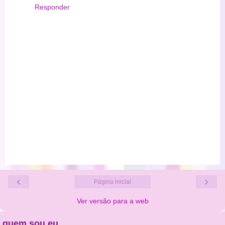
Responder
‹
›
Página inicial
Ver versão para a web
quem sou eu