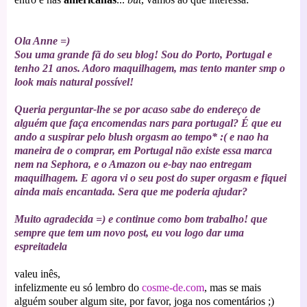
Ola Anne =)
Sou uma grande fã do seu blog! Sou do Porto, Portugal e
tenho 21 anos. Adoro maquilhagem, mas tento manter smp o
look mais natural possível!
Queria perguntar-lhe se por acaso sabe do endereço de
alguém que faça encomendas nars para portugal? É que eu
ando a suspirar pelo blush orgasm ao tempo* :( e nao ha
maneira de o comprar, em Portugal não existe essa marca
nem na Sephora, e o Amazon ou e-bay nao entregam
maquilhagem. E agora vi o seu post do super orgasm e fiquei
ainda mais encantada. Sera que me poderia ajudar?
Muito agradecida =) e continue como bom trabalho! que
sempre que tem um novo post, eu vou logo dar uma
espreitadela
valeu inês,
infelizmente eu só l
embro do
cosme-de.com
, mas se mais
alguém souber algum site, por favor, joga nos comentários ;)