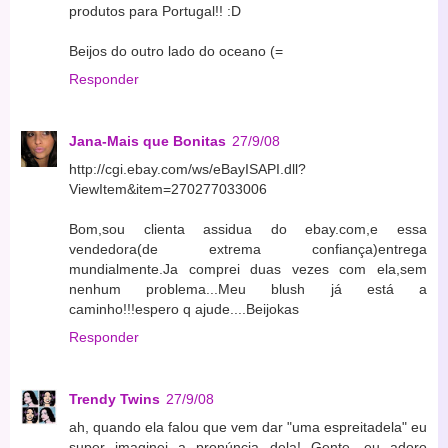
produtos para Portugal!! :D
Beijos do outro lado do oceano (=
Responder
Jana-Mais que Bonitas
27/9/08
http://cgi.ebay.com/ws/eBayISAPI.dll?
ViewItem&item=270277033006
Bom,sou clienta assidua do ebay.com,e essa
vendedora(de extrema confiança)entrega
mundialmente.Ja comprei duas vezes com ela,sem
nenhum problema...Meu blush já está a
caminho!!!espero q ajude....Beijokas
Responder
Trendy Twins
27/9/08
ah, quando ela falou que vem dar "uma espreitadela" eu
super imaginei a pronúncia dela! Gente, eu adoro