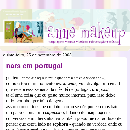
quinta-feira, 25 de setembro de 2008
nars em portugal
gentem
(como diz aquela mulé que apresentava o vídeo show),
como estou num momento
world wide
, vou divulgar um email
que recebi essa semana da inês, lá de portugal,
ora pois!
ta aí uma coisa que eu gosto muito: internet, putz, isso deixa
tudo pertinho, pertinho da gente.
assim como a inês me contatou como se nós pudessemos bater
um papo e tomar um
capuccino
, falando de maquiagens e
conversas de mulherzinha, eu também posso me dar ao luxo de
pensar que estou indo na
sephora
- quando na verdade onde eu
entro é nas
americanas
...
but
, vamos ao que interessa: