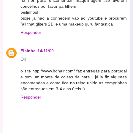
na net para encomendar maquilhagem ,se tiverem
concelhos por favor partilhem
beilinhos!
ps:se ja nao a conhecem vao ao youtube e procurem
"all that gliters 21" e uma makeup guru fantastica
Responder
Elsinha
14/11/09
Oi!
o site http://www.hqhair.com/ faz entregas para portugal
e tem um monte de coisas da nars... já lá fiz algumas
encomendas e como fica no reino unido as comprinhas
são entregues em 3-4 dias úteis :)
Responder