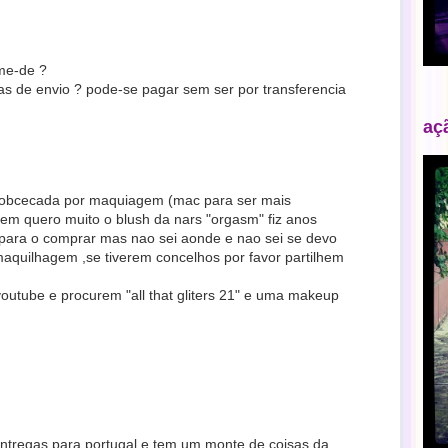
me-de ?
as de envio ? pode-se pagar sem ser por transferencia
aç
u obcecada por maquiagem (mac para ser mais
bem quero muito o blush da nars "orgasm" fiz anos
 para o comprar mas nao sei aonde e nao sei se devo
aquilhagem ,se tiverem concelhos por favor partilhem
outube e procurem "all that gliters 21" e uma makeup
 entregas para portugal e tem um monte de coisas da