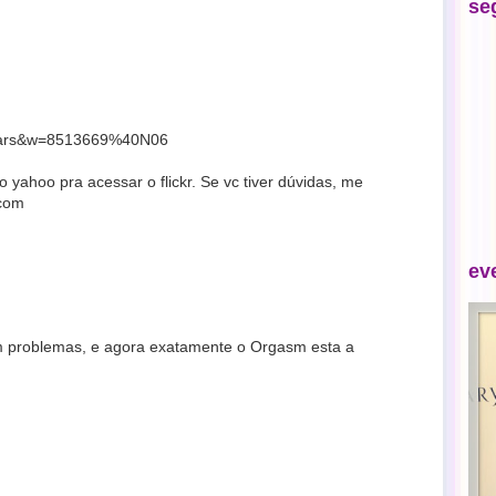
se
q=nars&w=8513669%40N06
 yahoo pra acessar o flickr. Se vc tiver dúvidas, me
.com
ev
m problemas, e agora exatamente o Orgasm esta a