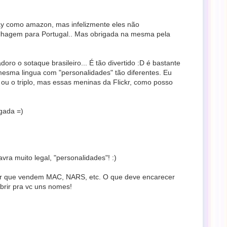
-bay como amazon, mas infelizmente eles não
lhagem para Portugal.. Mas obrigada na mesma pela
oro o sotaque brasileiro... É tão divertido :D é bastante
esma lingua com "personalidades" tão diferentes. Eu
ou o triplo, mas essas meninas da Flickr, como posso
igada =)
vra muito legal, "personalidades"! :)
ckr que vendem MAC, NARS, etc. O que deve encarecer
obrir pra vc uns nomes!