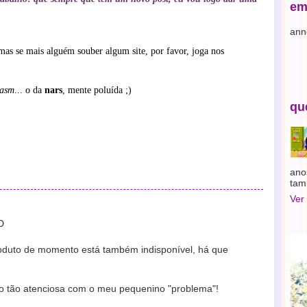
em
ann
 mas se mais alguém souber algum site, por favor, joga nos
gasm
... o da
nars
, mente poluída ;)
qu
ano
tam
Ver
D
roduto de momento está também indisponível, há que
do tão atenciosa com o meu pequenino "problema"!