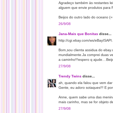
Agradeço também às restantes le
alguem que envie produtos para P
Beijos do outro lado do oceano (=
26/9/08
Jana-Mais que Bonitas
disse...
http://cgi.ebay.com/ws/eBayISAP
Bom,sou clienta assidua do ebay
mundialmente.Ja comprei duas ve
a caminho!!!espero q ajude....Bei
27/9/08
Trendy Twins
disse...
ah, quando ela falou que vem dar 
Gente, eu adoro sotaques!!! E por
Anne, quem sabe uma das meninas
mais carinho, mas se for objeto d
27/9/08