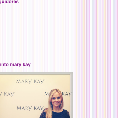
guidores
ento mary kay