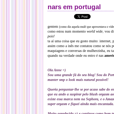
nars em portugal
gentem
(como diz aquela mulé que apresentava o víd
como estou num momento
world wide
, vou d
pois!
ta aí uma coisa que eu gosto muito: internet, p
assim como a inês me contatou como se nós 
maquiagens e conversas de mulherzinha, eu t
quando na verdade onde eu entro é nas
ameri
Ola Anne =)
Sou uma grande fã do seu blog! Sou do Port
manter smp o look mais natural possível!
Queria perguntar-lhe se por acaso sabe do 
que eu ando a suspirar pelo blush orgasm a
existe essa marca nem na Sephora, e o Amaz
super orgasm e fiquei ainda mais encantada
Muito agradecida =) e continue como bom t