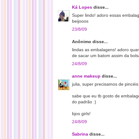
Ká Lopes
disse...
Super lindo! adoro essas embalag
beijooos
23/8/09
Anônimo disse...
lindas as embalagens! adoro quan
de sacar um batom assim da bolsa
24/8/09
anne makeup
disse...
julia, super precisamos de pincéi
sabe que eu tb gosto de embalage
do padrão :)
bjos girls!
24/8/09
Sabrina
disse...