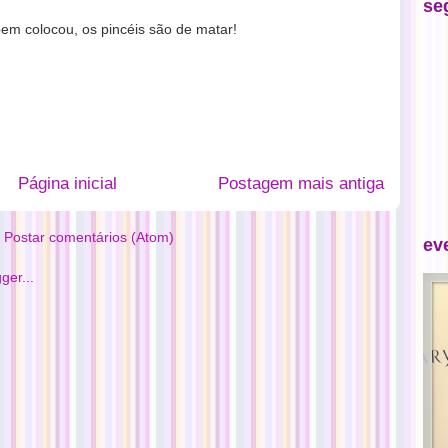
se
bem colocou, os pincéis são de matar!
Página inicial
Postagem mais antiga
:
Postar comentários (Atom)
ev