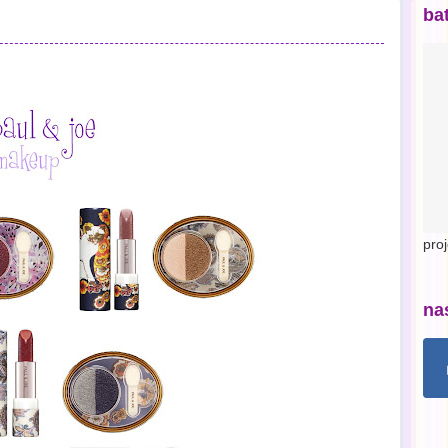
ba
pro
na