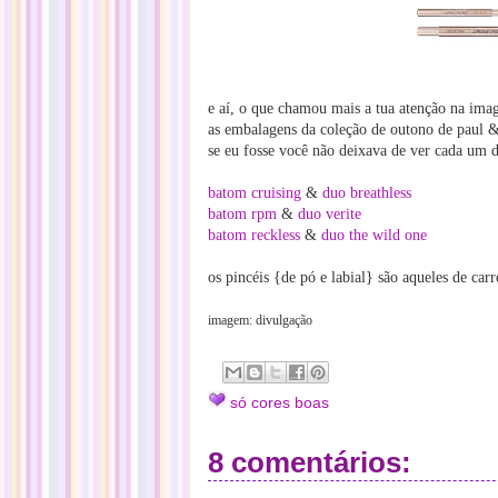
e aí, o que chamou mais a tua atenção na im
as embalagens da coleção de outono de paul & 
se eu fosse você não deixava de ver cada um d
batom cruising
&
duo breathless
batom rpm
&
duo verite
batom reckless
&
duo the wild one
os pincéis {de pó e labial} são aqueles de ca
imagem: divulgação
só cores boas
8 comentários: