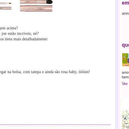
em
ann
agem acima?
joe estão incríveis, né?
os itens mais detalhadamente:
qu
rregar na bolsa, com tampa e ainda são rosa baby, óóóun!
ano
tam
Ver