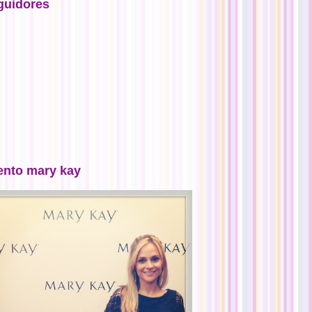
guidores
ento mary kay