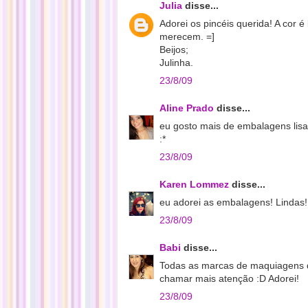
Julia
disse...
Adorei os pincéis querida! A cor
merecem. =]
Beijos;
Julinha.
23/8/09
Aline Prado
disse...
eu gosto mais de embalagens lis
:*
23/8/09
Karen Lommez
disse...
eu adorei as embalagens! Lindas!
23/8/09
Babi
disse...
Todas as marcas de maquiagens de
chamar mais atenção :D Adorei!
23/8/09