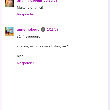
Shalina Cechin
30/10/09
Muito fofo, amei!
Responder
anne makeup
1/11/09
sá, 4 suuuuure!
shalina, as cores são lindas, né?
bjos
Responder