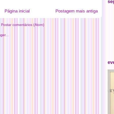
se
Página inicial
Postagem mais antiga
:
Postar comentários (Atom)
ev