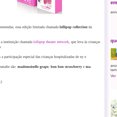
em
ann
leeeendas, essa edição limitada chamada
lollipop collection
da
qu
 a instituição chamada
lollipop theater network
, que leva às crianças
o.
 participação especial das crianças hospitalizadas de ny e
ano
esmalte são:
mademoiselle grape
,
bon bon strawberry
e
ma
tam
Ver
;)