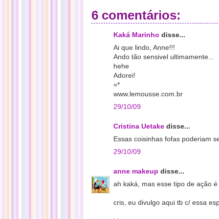
6 comentários:
Kaká Marinho
disse...
Ai que lindo, Anne!!!
Ando tão sensivel ultimamente...
hehe
Adorei!
=*
www.lemousse.com.br
29/10/09
Cristina Uetake
disse...
Essas coisinhas fofas poderiam se
29/10/09
anne makeup
disse...
ah kaká, mas esse tipo de ação é 
cris, eu divulgo aqui tb c/ essa es