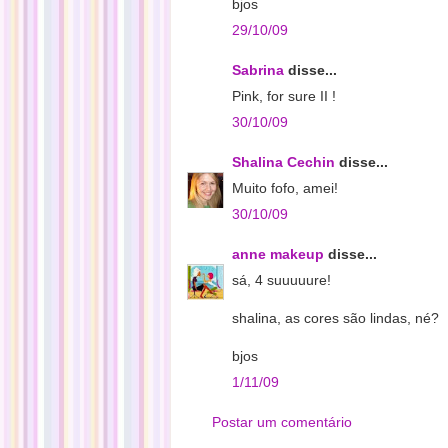
bjos
29/10/09
Sabrina
disse...
Pink, for sure II !
30/10/09
Shalina Cechin
disse...
Muito fofo, amei!
30/10/09
anne makeup
disse...
sá, 4 suuuuure!
shalina, as cores são lindas, né?
bjos
1/11/09
Postar um comentário