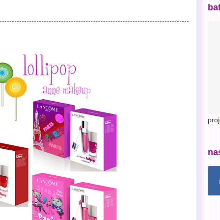
ba
pro
na