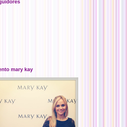
guidores
ento mary kay