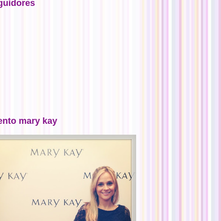
guidores
ento mary kay