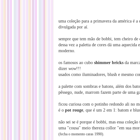
uma coleção para a primavera da américa é a
divulgada por aí.
sempre que tem mão de bobbi, tem cheiro de c
dessa vez a paletta de cores dá uma aquecida 
moderno.
os famosos ao cubo
shimmer bricks
da marca,
dizer
wow
!!!
usados como iluminadores, blush e mesmo co
a palette com sombras e batons, além dos bato
pêssego, nude, marrom fazem p
arte de uma 
ficou curiosa com o potinho redondo ali no m
é o
pot rouge
, que é um 2 em 1: batom e blu
não sei se é porque é bobbi, mas essa coleçã
uma "cousa" meio thereza collor "em sua mora
(fecha o momento caras 1990).