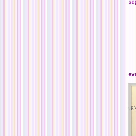
se
ev