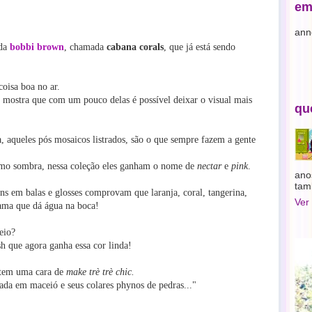
em
ann
 da
bobbi brown
, chamada
cabana corals
, que já está sendo
oisa boa no ar.
e mostra que com um pouco delas é possível deixar o visual mais
qu
 aqueles pós mosaicos listrados, são o que sempre fazem a gente
mo sombra, nessa coleção eles ganham o nome de
nectar
e
pink
.
ano
tam
ns em balas e glosses comprovam que laranja, coral, tangerina,
Ver
gama
que dá água na boca!
eio?
sh que agora ganha essa
cor
linda!
o tem uma cara de
make trè trè chic.
da em maceió e seus colares phynos de pedras..."