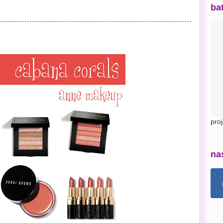
ba
pro
na