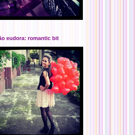
ão eudora: romantic bit